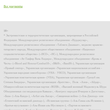
Все документы
18+
* Экстремистские и террористические организации, запрещенные в Российской
Федерации: Международное религиозное объединение «Нурджулар»,
Международное религиозное объединение «Таблиги Джамаат», меджлис крымско-
татарского народа, Международное общественное объединение «Национал-
социалистическое общество» («НСО», «НС»), Международное религиозное
объединение «Ат-Такфир Валь-Хиджра», Международное объединение «Кровь и
Честь» («Blood and Honour/Combat18», «B&H», «BandH»), Украинская организация
«Правый сектор», Украинская организация «Украинская национальная ассамблея –
Украинская народная самооборона» (УНА - УНСО), Украинская организация
«Украинская повстанческая армия» (УПА), Украинская организация «Тризуб им.
Степана Бандеры», Украинская организация «Братство», Полк «Азов», «Айдар»,
Общероссийская политическая партия «ВОЛЯ», «Высший военный Маджлисуль Шура
Объединенных сил моджахедов Кавказа», «Конгресс народов Ичкерии и Дагестана»,
«База» («Аль-Каида»), «Асбат аль-Ансар», «Священная война» («Аль-Джихад» или
«Египетский исламский джихад»), «Исламская группа» («Аль-Гамаа аль-Исламия»),
«Братья-мусульмане» («Аль-Ихван аль-Муслимун»), «Партия исламского