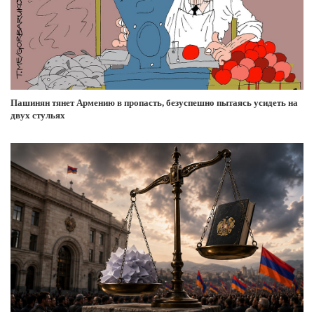
Пашинян тянет Армению в пропасть, безуспешно пытаясь усидеть на
двух стульях