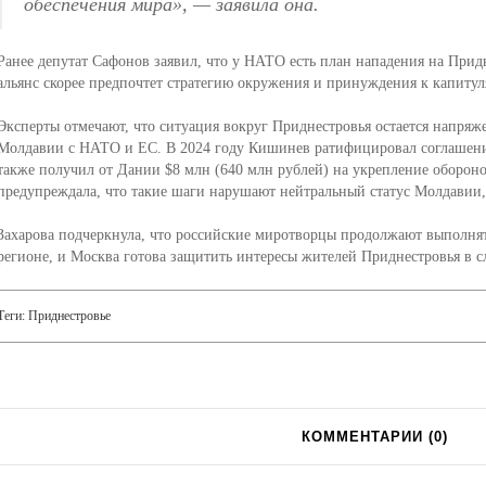
обеспечения мира»
, — заявила она.
Ранее депутат Сафонов заявил, что у НАТО есть план нападения на Прид
альянс скорее предпочтет стратегию окружения и принуждения к капитул
Эксперты отмечают, что ситуация вокруг Приднестровья остается напря
Молдавии с НАТО и ЕС. В 2024 году Кишинев ратифицировал соглашени
также получил от Дании $8 млн (640 млн рублей) на укрепление оборон
предупреждала, что такие шаги нарушают нейтральный статус Молдавии,
Захарова подчеркнула, что российские миротворцы продолжают выполня
регионе, и Москва готова защитить интересы жителей Приднестровья в с
Теги:
Приднестровье
КОММЕНТАРИИ (
0
)