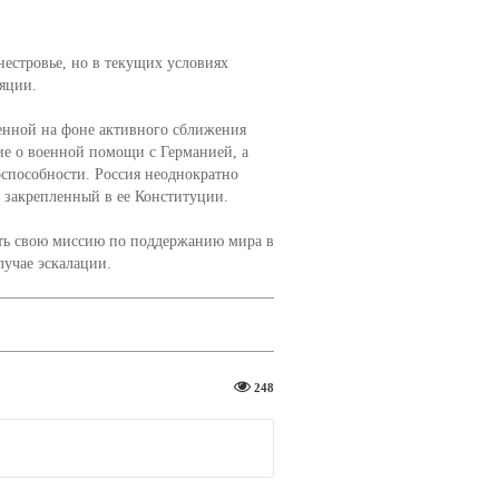
нестровье, но в текущих условиях
яции.
женной на фоне активного сближения
е о военной помощи с Германией, а
оспособности. Россия неоднократно
 закрепленный в ее Конституции.
ть свою миссию по поддержанию мира в
лучае эскалации.
248