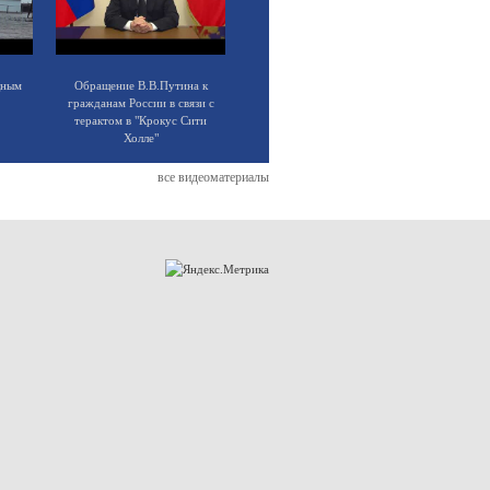
щным
Обращение В.В.Путина к
гражданам России в связи с
терактом в "Крокус Сити
Холле"
все видеоматериалы