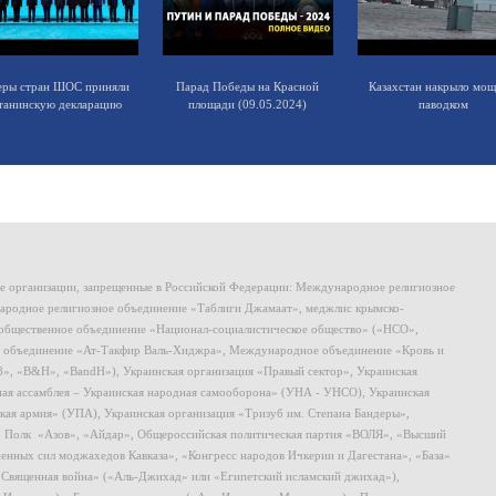
еры стран ШОС приняли
Парад Победы на Красной
Казахстан накрыло мо
танинскую декларацию
площади (09.05.2024)
паводком
ие организации, запрещенные в Российской Федерации: Международное религиозное
родное религиозное объединение «Таблиги Джамаат», меджлис крымско-
общественное объединение «Национал-социалистическое общество» («НСО»,
 объединение «Ат-Такфир Валь-Хиджра», Международное объединение «Кровь и
8», «B&H», «BandH»), Украинская организация «Правый сектор», Украинская
ная ассамблея – Украинская народная самооборона» (УНА - УНСО), Украинская
кая армия» (УПА), Украинская организация «Тризуб им. Степана Бандеры»,
, Полк «Азов», «Айдар», Общероссийская политическая партия «ВОЛЯ», «Высший
ных сил моджахедов Кавказа», «Конгресс народов Ичкерии и Дагестана», «База»
 «Священная война» («Аль-Джихад» или «Египетский исламский джихад»),