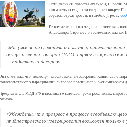
Официальный представитель МИД России Мар
внимательно следит за ситуацией вокруг Пр
образом отреагировать на любые угрозы,
соо
Ее комментарий последовал в ответ на заяв
Александра Сафонова о возможных планах 
«Мы уже не раз говорили о ползучей, насильственной
осуществлении которой НАТО, наряду с Евросоюзом,
— подчеркнула Захарова.
Она отметила, что, несмотря на официальные заверения Кишинева о мир
свидетельствуют о наращивании силового потенциала и экономическом д
Представитель МИД РФ напомнила о ключевой роли российских миротвор
регионе.
«Убеждены, что прогресс в процессе всеобъемлющего
приднестровского урегулирования возможен только в 