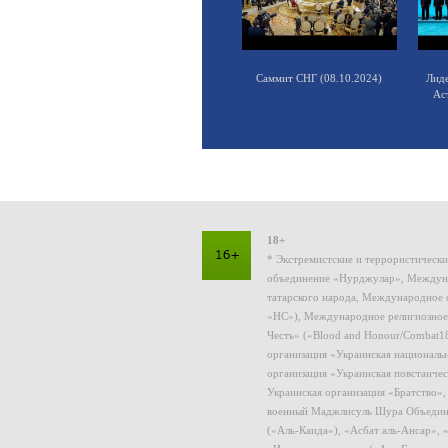
Саммит СНГ (08.10.2024)
Лид
Ас
18+
* Экстремистские и террористическ
объединение «Нурджулар», Междуна
татарского народа, Международное 
«НС»), Международное религиозное
Честь» («Blood and Honour/Combat1
организация «Украинская националь
организация «Украинская повстанчес
Украинская организация «Братство»
военный Маджлисуль Шура Объединен
(«Аль-Каида»), «Асбат аль-Ансар»,