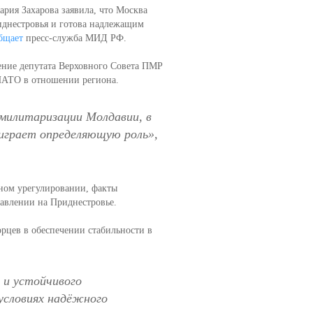
ия Захарова заявила, что Москва
иднестровья и готова надлежащим
бщает
пресс-служба МИД РФ.
ление депутата Верховного Совета ПМР
НАТО в отношении региона.
 милитаризации Молдавии, в
 играет определяющую роль»
,
ном урегулировании, факты
авлении на Приднестровье.
цев в обеспечении стабильности в
 и устойчивого
условиях надёжного