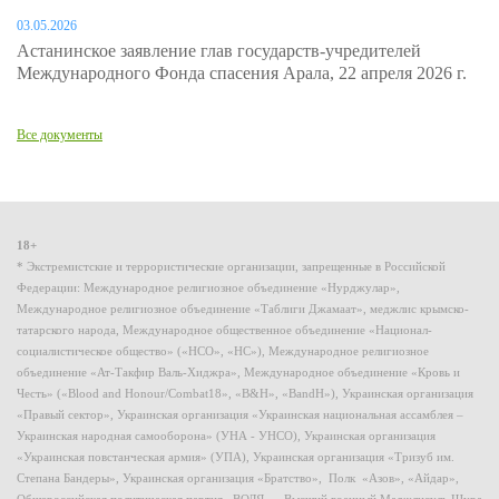
03.05.2026
Астанинское заявление глав государств-учредителей
Международного Фонда спасения Арала, 22 апреля 2026 г.
Все документы
18+
* Экстремистские и террористические организации, запрещенные в Российской
Федерации: Международное религиозное объединение «Нурджулар»,
Международное религиозное объединение «Таблиги Джамаат», меджлис крымско-
татарского народа, Международное общественное объединение «Национал-
социалистическое общество» («НСО», «НС»), Международное религиозное
объединение «Ат-Такфир Валь-Хиджра», Международное объединение «Кровь и
Честь» («Blood and Honour/Combat18», «B&H», «BandH»), Украинская организация
«Правый сектор», Украинская организация «Украинская национальная ассамблея –
Украинская народная самооборона» (УНА - УНСО), Украинская организация
«Украинская повстанческая армия» (УПА), Украинская организация «Тризуб им.
Степана Бандеры», Украинская организация «Братство», Полк «Азов», «Айдар»,