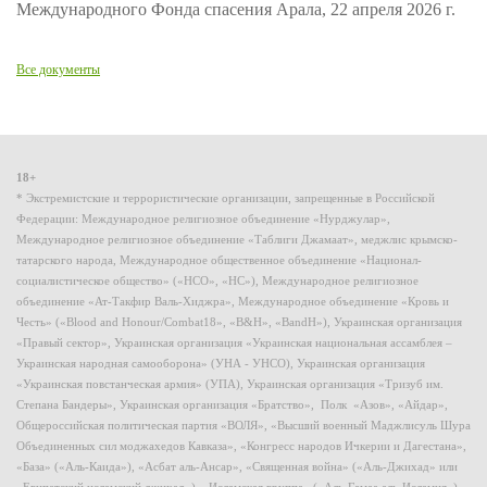
Международного Фонда спасения Арала, 22 апреля 2026 г.
Все документы
18+
* Экстремистские и террористические организации, запрещенные в Российской
Федерации: Международное религиозное объединение «Нурджулар»,
Международное религиозное объединение «Таблиги Джамаат», меджлис крымско-
татарского народа, Международное общественное объединение «Национал-
социалистическое общество» («НСО», «НС»), Международное религиозное
объединение «Ат-Такфир Валь-Хиджра», Международное объединение «Кровь и
Честь» («Blood and Honour/Combat18», «B&H», «BandH»), Украинская организация
«Правый сектор», Украинская организация «Украинская национальная ассамблея –
Украинская народная самооборона» (УНА - УНСО), Украинская организация
«Украинская повстанческая армия» (УПА), Украинская организация «Тризуб им.
Степана Бандеры», Украинская организация «Братство», Полк «Азов», «Айдар»,
Общероссийская политическая партия «ВОЛЯ», «Высший военный Маджлисуль Шура
Объединенных сил моджахедов Кавказа», «Конгресс народов Ичкерии и Дагестана»,
«База» («Аль-Каида»), «Асбат аль-Ансар», «Священная война» («Аль-Джихад» или