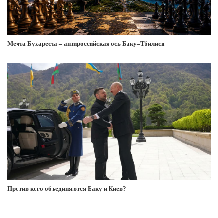
Мечта Бухареста – антироссийская ось Баку–Тбилиси
Против кого объединяются Баку и Киев?