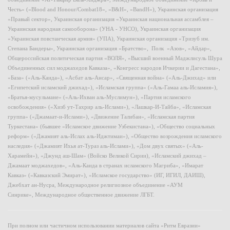
Честь» («Blood and Honour/Combat18», «B&H», «BandH»), Украинская организация
«Правый сектор», Украинская организация «Украинская национальная ассамблея –
Украинская народная самооборона» (УНА - УНСО), Украинская организация
«Украинская повстанческая армия» (УПА), Украинская организация «Тризуб им.
Степана Бандеры», Украинская организация «Братство», Полк «Азов», «Айдар»,
Общероссийская политическая партия «ВОЛЯ», «Высший военный Маджлисуль Шура
Объединенных сил моджахедов Кавказа», «Конгресс народов Ичкерии и Дагестана»,
«База» («Аль-Каида»), «Асбат аль-Ансар», «Священная война» («Аль-Джихад» или
«Египетский исламский джихад»), «Исламская группа» («Аль-Гамаа аль-Исламия»),
«Братья-мусульмане» («Аль-Ихван аль-Муслимун»), «Партия исламского
освобождения» («Хизб ут-Тахрир аль-Ислами»), «Лашкар-И-Тайба», «Исламская
группа» («Джамаат-и-Ислами»), «Движение Талибан», «Исламская партия
Туркестана» (бывшее «Исламское движение Узбекистана»), «Общество социальных
реформ» («Джамият аль-Ислах аль-Иджтимаи»), «Общество возрождения исламского
наследия» («Джамият Ихья ат-Тураз аль-Ислами»), «Дом двух святых» («Аль-
Харамейн»), «Джунд аш-Шам» (Войско Великой Сирии), «Исламский джихад –
Джамаат моджахедов», «Аль-Каида в странах исламского Магриба», «Имарат
Кавказ» («Кавказский Эмират»), «Исламское государство» (ИГ, ИГИЛ, ДАИШ),
Джебхат ан-Нусра, Международное религиозное объединение «АУМ
Синрике», Международное общественное движение ЛГБТ.
При полном или частичном использовании материалов сайта «Ритм Евразии»