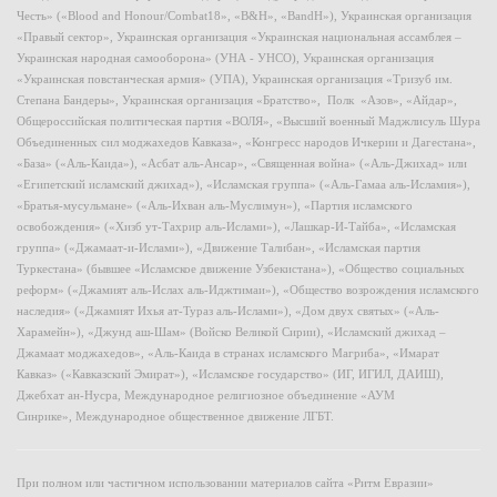
Честь» («Blood and Honour/Combat18», «B&H», «BandH»), Украинская организация
«Правый сектор», Украинская организация «Украинская национальная ассамблея –
Украинская народная самооборона» (УНА - УНСО), Украинская организация
«Украинская повстанческая армия» (УПА), Украинская организация «Тризуб им.
Степана Бандеры», Украинская организация «Братство», Полк «Азов», «Айдар»,
Общероссийская политическая партия «ВОЛЯ», «Высший военный Маджлисуль Шура
Объединенных сил моджахедов Кавказа», «Конгресс народов Ичкерии и Дагестана»,
«База» («Аль-Каида»), «Асбат аль-Ансар», «Священная война» («Аль-Джихад» или
«Египетский исламский джихад»), «Исламская группа» («Аль-Гамаа аль-Исламия»),
«Братья-мусульмане» («Аль-Ихван аль-Муслимун»), «Партия исламского
освобождения» («Хизб ут-Тахрир аль-Ислами»), «Лашкар-И-Тайба», «Исламская
группа» («Джамаат-и-Ислами»), «Движение Талибан», «Исламская партия
Туркестана» (бывшее «Исламское движение Узбекистана»), «Общество социальных
реформ» («Джамият аль-Ислах аль-Иджтимаи»), «Общество возрождения исламского
наследия» («Джамият Ихья ат-Тураз аль-Ислами»), «Дом двух святых» («Аль-
Харамейн»), «Джунд аш-Шам» (Войско Великой Сирии), «Исламский джихад –
Джамаат моджахедов», «Аль-Каида в странах исламского Магриба», «Имарат
Кавказ» («Кавказский Эмират»), «Исламское государство» (ИГ, ИГИЛ, ДАИШ),
Джебхат ан-Нусра, Международное религиозное объединение «АУМ
Синрике», Международное общественное движение ЛГБТ.
При полном или частичном использовании материалов сайта «Ритм Евразии»