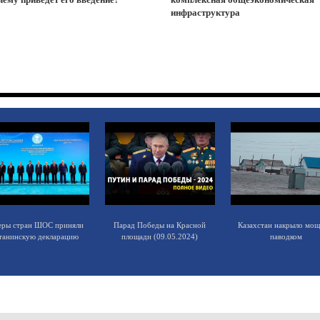
инфраструктура
еры стран ШОС приняли
Парад Победы на Красной
Казахстан накрыло мо
танинскую декларацию
площади (09.05.2024)
паводком