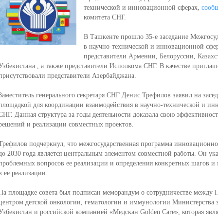
технической и инновационной сферах,
сооб
комитета СНГ.
В Ташкенте прошло 35-е заседание Межгосуд
в научно-технической и инновационной сфер
представители Армении, Белоруссии, Казахс
Узбекистана , а также представители Исполкома СНГ. В качестве пригла
присутствовали представители Азербайджана.
Заместитель генерального секретаря СНГ Денис Трефилов заявил на засед
площадкой для координации взаимодействия в научно-технической и ин
СНГ. Данная структура за годы деятельности доказала свою эффективнос
решений и реализации совместных проектов.
Трефилов подчеркнул, что межгосударственная программа инновационног
до 2030 года является центральным элементом совместной работы. Он ук
проблемных вопросов ее реализации и определения конкретных шагов и м
в ее реализации.
На площадке совета был подписан меморандум о сотрудничестве между
центром детской онкологии, гематологии и иммунологии Министерства 
Узбекистан и российской компанией «Медскан Golden Care», которая явл