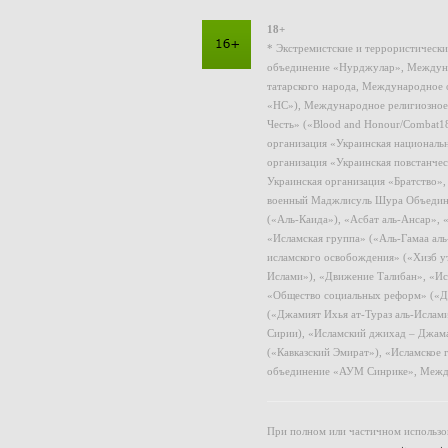
18+
* Экстремистские и террористическ
объединение «Нурджулар», Междуна
татарского народа, Международное 
«НС»), Международное религиозное
Честь» («Blood and Honour/Combat1
организация «Украинская националь
организация «Украинская повстанчес
Украинская организация «Братство»
военный Маджлисуль Шура Объединен
(«Аль-Каида»), «Асбат аль-Ансар»,
«Исламская группа» («Аль-Гамаа ал
исламского освобождения» («Хизб у
Ислами»), «Движение Талибан», «Ис
«Общество социальных реформ» («Дж
(«Джамият Ихья ат-Тураз аль-Ислам
Сирии), «Исламский джихад – Джама
(«Кавказский Эмират»), «Исламское
объединение «АУМ Синрике», Межд
При полном или частичном использов