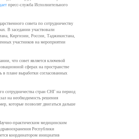
щает
пресс-служба Исполнительного
арственного совета по сотрудничеству
ах. В заседании участвовали
тана, Киргизии, России, Таджикистана,
шенных участников на мероприятии
ании, что совет является ключевой
новационной сферах на пространстве
ть в плане выработки согласованных
о сотрудничества стран СНГ на период
азал на необходимость решения
ер, которые позволят двигаться дальше
 Научно-практическим медицинским
здравоохранения Республики
яется координатором инициатив