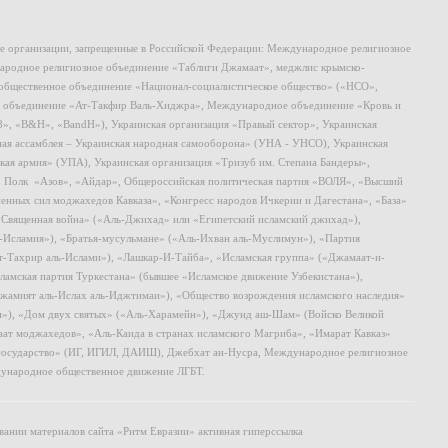
ие организации, запрещенные в Российской Федерации: Международное религиозное
родное религиозное объединение «Таблиги Джамаат», меджлис крымско-
общественное объединение «Национал-социалистическое общество» («НСО»,
 объединение «Ат-Такфир Валь-Хиджра», Международное объединение «Кровь и
8», «B&H», «BandH»), Украинская организация «Правый сектор», Украинская
ная ассамблея – Украинская народная самооборона» (УНА - УНСО), Украинская
кая армия» (УПА), Украинская организация «Тризуб им. Степана Бандеры»,
, Полк «Азов», «Айдар», Общероссийская политическая партия «ВОЛЯ», «Высший
ных сил моджахедов Кавказа», «Конгресс народов Ичкерии и Дагестана», «База»
 «Священная война» («Аль-Джихад» или «Египетский исламский джихад»),
ь-Исламия»), «Братья-мусульмане» («Аль-Ихван аль-Муслимун»), «Партия
т-Тахрир аль-Ислами»), «Лашкар-И-Тайба», «Исламская группа» («Джамаат-и-
ламская партия Туркестана» (бывшее «Исламское движение Узбекистана»),
амият аль-Ислах аль-Иджтимаи»), «Общество возрождения исламского наследия»
и»), «Дом двух святых» («Аль-Харамейн»), «Джунд аш-Шам» (Войско Великой
ат моджахедов», «Аль-Каида в странах исламского Магриба», «Имарат Кавказ»
 государство» (ИГ, ИГИЛ, ДАИШ), Джебхат ан-Нусра, Международное религиозное
ународное общественное движение ЛГБТ.
ании материалов сайта «Ритм Евразии» активная гиперссылка