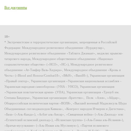
Все документы
18+
* Экстремистские и террористические организации, запрещенные в Российской
Федерации: Международное религиозное объединение «Нурджулар»,
Международное религиозное объединение «Таблиги Джамаат», меджлис крымско-
татарского народа, Международное общественное объединение «Национал-
социалистическое общество» («НСО», «НС»), Международное религиозное
объединение «Ат-Такфир Валь-Хиджра», Международное объединение «Кровь и
Честь» («Blood and Honour/Combat18», «B&H», «BandH»), Украинская организация
«Правый сектор», Украинская организация «Украинская национальная ассамблея –
Украинская народная самооборона» (УНА - УНСО), Украинская организация
«Украинская повстанческая армия» (УПА), Украинская организация «Тризуб им.
Степана Бандеры», Украинская организация «Братство», Полк «Азов», «Айдар»,
Общероссийская политическая партия «ВОЛЯ», «Высший военный Маджлисуль Шура
Объединенных сил моджахедов Кавказа», «Конгресс народов Ичкерии и Дагестана»,
«База» («Аль-Каида»), «Асбат аль-Ансар», «Священная война» («Аль-Джихад» или
«Египетский исламский джихад»), «Исламская группа» («Аль-Гамаа аль-Исламия»),
«Братья-мусульмане» («Аль-Ихван аль-Муслимун»), «Партия исламского