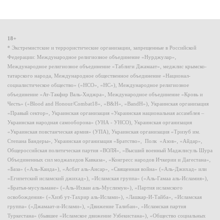
18+
* Экстремистские и террористические организации, запрещенные в Российской
Федерации: Международное религиозное объединение «Нурджулар»,
Международное религиозное объединение «Таблиги Джамаат», меджлис крымско-
татарского народа, Международное общественное объединение «Национал-
социалистическое общество» («НСО», «НС»), Международное религиозное
объединение «Ат-Такфир Валь-Хиджра», Международное объединение «Кровь и
Честь» («Blood and Honour/Combat18», «B&H», «BandH»), Украинская организация
«Правый сектор», Украинская организация «Украинская национальная ассамблея –
Украинская народная самооборона» (УНА - УНСО), Украинская организация
«Украинская повстанческая армия» (УПА), Украинская организация «Тризуб им.
Степана Бандеры», Украинская организация «Братство», Полк «Азов», «Айдар»,
Общероссийская политическая партия «ВОЛЯ», «Высший военный Маджлисуль Шура
Объединенных сил моджахедов Кавказа», «Конгресс народов Ичкерии и Дагестана»,
«База» («Аль-Каида»), «Асбат аль-Ансар», «Священная война» («Аль-Джихад» или
«Египетский исламский джихад»), «Исламская группа» («Аль-Гамаа аль-Исламия»),
«Братья-мусульмане» («Аль-Ихван аль-Муслимун»), «Партия исламского
освобождения» («Хизб ут-Тахрир аль-Ислами»), «Лашкар-И-Тайба», «Исламская
группа» («Джамаат-и-Ислами»), «Движение Талибан», «Исламская партия
Туркестана» (бывшее «Исламское движение Узбекистана»), «Общество социальных