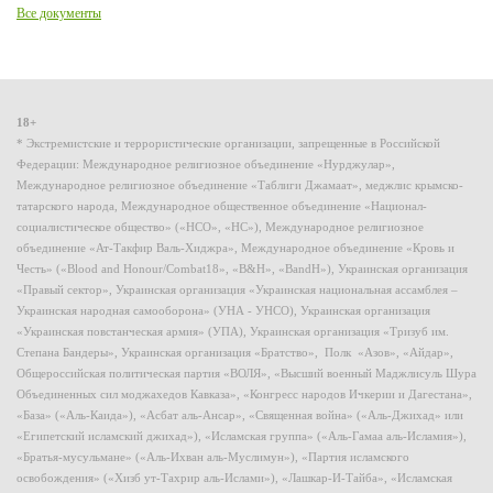
Все документы
18+
* Экстремистские и террористические организации, запрещенные в Российской
Федерации: Международное религиозное объединение «Нурджулар»,
Международное религиозное объединение «Таблиги Джамаат», меджлис крымско-
татарского народа, Международное общественное объединение «Национал-
социалистическое общество» («НСО», «НС»), Международное религиозное
объединение «Ат-Такфир Валь-Хиджра», Международное объединение «Кровь и
Честь» («Blood and Honour/Combat18», «B&H», «BandH»), Украинская организация
«Правый сектор», Украинская организация «Украинская национальная ассамблея –
Украинская народная самооборона» (УНА - УНСО), Украинская организация
«Украинская повстанческая армия» (УПА), Украинская организация «Тризуб им.
Степана Бандеры», Украинская организация «Братство», Полк «Азов», «Айдар»,
Общероссийская политическая партия «ВОЛЯ», «Высший военный Маджлисуль Шура
Объединенных сил моджахедов Кавказа», «Конгресс народов Ичкерии и Дагестана»,
«База» («Аль-Каида»), «Асбат аль-Ансар», «Священная война» («Аль-Джихад» или
«Египетский исламский джихад»), «Исламская группа» («Аль-Гамаа аль-Исламия»),
«Братья-мусульмане» («Аль-Ихван аль-Муслимун»), «Партия исламского
освобождения» («Хизб ут-Тахрир аль-Ислами»), «Лашкар-И-Тайба», «Исламская