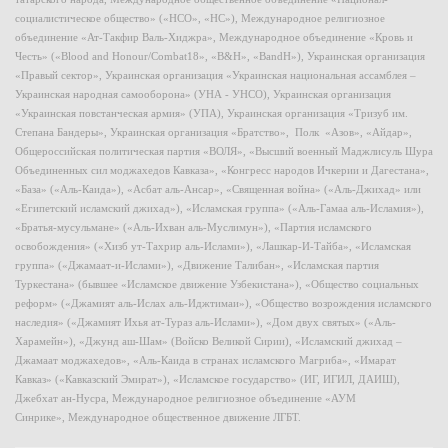
социалистическое общество» («НСО», «НС»), Международное религиозное
объединение «Ат-Такфир Валь-Хиджра», Международное объединение «Кровь и
Честь» («Blood and Honour/Combat18», «B&H», «BandH»), Украинская организация
«Правый сектор», Украинская организация «Украинская национальная ассамблея –
Украинская народная самооборона» (УНА - УНСО), Украинская организация
«Украинская повстанческая армия» (УПА), Украинская организация «Тризуб им.
Степана Бандеры», Украинская организация «Братство», Полк «Азов», «Айдар»,
Общероссийская политическая партия «ВОЛЯ», «Высший военный Маджлисуль Шура
Объединенных сил моджахедов Кавказа», «Конгресс народов Ичкерии и Дагестана»,
«База» («Аль-Каида»), «Асбат аль-Ансар», «Священная война» («Аль-Джихад» или
«Египетский исламский джихад»), «Исламская группа» («Аль-Гамаа аль-Исламия»),
«Братья-мусульмане» («Аль-Ихван аль-Муслимун»), «Партия исламского
освобождения» («Хизб ут-Тахрир аль-Ислами»), «Лашкар-И-Тайба», «Исламская
группа» («Джамаат-и-Ислами»), «Движение Талибан», «Исламская партия
Туркестана» (бывшее «Исламское движение Узбекистана»), «Общество социальных
реформ» («Джамият аль-Ислах аль-Иджтимаи»), «Общество возрождения исламского
наследия» («Джамият Ихья ат-Тураз аль-Ислами»), «Дом двух святых» («Аль-
Харамейн»), «Джунд аш-Шам» (Войско Великой Сирии), «Исламский джихад –
Джамаат моджахедов», «Аль-Каида в странах исламского Магриба», «Имарат
Кавказ» («Кавказский Эмират»), «Исламское государство» (ИГ, ИГИЛ, ДАИШ),
Джебхат ан-Нусра, Международное религиозное объединение «АУМ
Синрике», Международное общественное движение ЛГБТ.