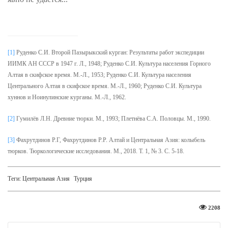
[1]
Руденко С.И. Второй Пазырыкский курган: Результаты работ экспедиции
ИИМК АН СССР в 1947 г. Л., 1948; Руденко С.И. Культура населения Горного
Алтая в скифское время. М.-Л., 1953; Руденко С.И. Культура населения
Центрального Алтая в скифское время. М.-Л., 1960; Руденко С.И. Культура
хуннов и Ноинулинские курганы. М.-Л., 1962.
[2]
Гумилёв Л.Н. Древние тюрки. М., 1993; Плетнёва С.А. Половцы. М., 1990.
[3]
Фахрутдинов Р.Г, Фахрутдинов Р.Р. Алтай и Центральная Азия: колыбель
тюрков. Тюркологические исследования. М., 2018. Т. 1, № 3. С. 5-18.
Теги:
Центральная Азия
Турция
2208