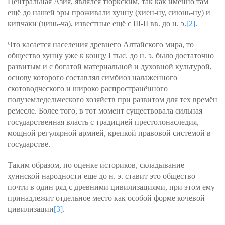
Центральная Азия, являлся тюркским, так как именно там
ещё до нашей эры проживали хунну (хиен-ну, сиюнь-ну) и
кипчаки (цинь-ча), известные ещё с III-II вв. до н. э.
[2]
.
Что касается населения древнего Алтайского мира, то
общество хунну уже к концу I тыс. до н. э. было достаточно
развитым и с богатой материальной и духовной культурой,
основу которого составлял симбиоз налаженного
скотоводческого и широко распространённого
полуземледельческого хозяйств при развитом для тех времён
ремесле. Более того, в тот момент существовала сильная
государственная власть с традицией престолонаследия,
мощной регулярной армией, крепкой правовой системой в
государстве.
Таким образом, по оценке историков, складывание
хуннской народности еще до н. э. ставит это общество
почти в один ряд с древними цивилизациями, при этом ему
принадлежит отдельное место как особой форме кочевой
цивилизации
[3]
.