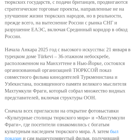
тюркских государств, с подачи британцев, продвигаются
стратегические торговые проекты, направленные не на
улучшение жизни тюркских народов, но в реальности,
прежде всего, на вытеснение России с рынка СНГ и
разрушение ЕАЭС, включая Срединный коридор в обход
России.
Начала Анкара 2025 год с высокого искусства: 21 января в
турецком доме Türkevi – 36-этажном небоскребе,
расположенном на Манхэттене в Нью-Йорке, состоялся
организованный организацией ТЮРКСОЙ показ
совместного фильма кинодеятелей Туркменистана и
Узбекистана, посвященного памяти великого мыслителя
Махтумкули Фраги, который собрал множество видных
представителей, включая структуры ООН.
Сначала всех пригласили на открытие фотовыставки
«Культурные столицы тюркского мира» и «Махтумкули
Фраги», где посетители ознакомились с богатым
культурным наследием тюркского мира. А затем
был
показан
и сам вышеупомянутый фильм, получивший