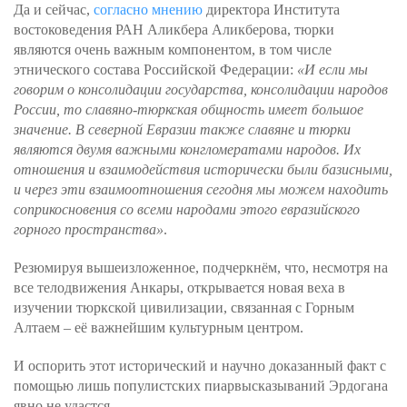
Да и сейчас,
согласно мнению
директора Института
востоковедения РАН Аликбера Аликберова, тюрки
являются очень важным компонентом, в том числе
этнического состава Российской Федерации:
«И если мы
говорим о консолидации государства, консолидации народов
России, то славяно-тюркская общность имеет большое
значение. В северной Евразии также славяне и тюрки
являются двумя важными конгломератами народов. Их
отношения и взаимодействия исторически были базисными,
и через эти взаимоотношения сегодня мы можем находить
соприкосновения со всеми народами этого евразийского
горного пространства»
.
Резюмируя вышеизложенное, подчеркнём, что, несмотря на
все телодвижения Анкары, открывается новая веха в
изучении тюркской цивилизации, связанная с Горным
Алтаем – её важнейшим культурным центром.
И оспорить этот исторический и научно доказанный факт с
помощью лишь популистских пиарвысказываний Эрдогана
явно не удастся...