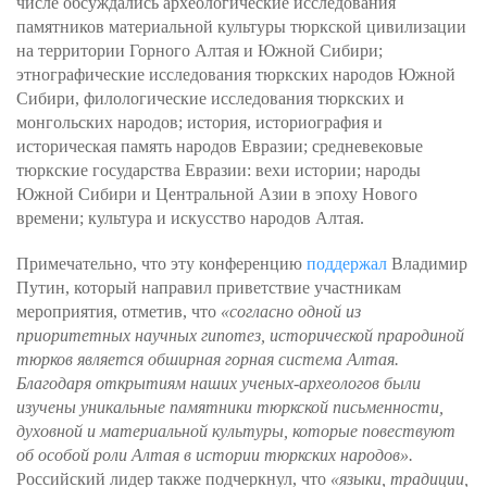
числе обсуждались археологические исследования
памятников материальной культуры тюркской цивилизации
на территории Горного Алтая и Южной Сибири;
этнографические исследования тюркских народов Южной
Сибири, филологические исследования тюркских и
монгольских народов; история, историография и
историческая память народов Евразии; средневековые
тюркские государства Евразии: вехи истории; народы
Южной Сибири и Центральной Азии в эпоху Нового
времени; культура и искусство народов Алтая.
Примечательно, что эту конференцию
поддержал
Владимир
Путин, который направил приветствие участникам
мероприятия, отметив, что
«согласно одной из
приоритетных научных гипотез, исторической прародиной
тюрков является обширная горная система Алтая.
Благодаря открытиям наших ученых-археологов были
изучены уникальные памятники тюркской письменности,
духовной и материальной культуры, которые повествуют
об особой роли Алтая в истории тюркских народов».
Российский лидер также подчеркнул, что
«языки, традиции,