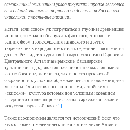
самобытный жизненный уклад тюркских народов являются
важнейшей частью исторического достояния России как
уникальной страны-цивилизации»
.
Кстати, если совсем уж погружаться в глубины древнейшей
истории, то можно обнаружить факт того, что одна из
ранних форм происхождения татарского и других
тюркоязычных народов относится к середине I тысячелетия
до н. э. Речь идет о курганах Пазырыкского типа Горного и
Центрального Алтая (пазырыкские, башадарские,
туэктинские и др.), являющихся поистине выдающимися
как по богатству материала, так и по его прекрасной
сохранности в условиях образовавшейся в то далёкое время
мерзлоты. Они оставлены восточными, алтайскими
«скифами», культура которых под условным названием
«звериного стиля» широко известна в археологической и
искусствоведческой науке
[1]
.
Также неоспоримым является тот исторический факт, что
весь огромный кочевнический мир, в том числе Алтай и