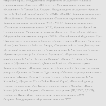
татарского народа, Международное общественное объединение «Национал-
социалистическое общество» («НСО», «НС»), Международное религиозное
объединение «Ат-Такфир Валь-Хиджра», Международное объединение «Кровь и
Честь» («Blood and Honour/Combat18», «B&H», «BandH»), Украинская организация
«Правый сектор», Украинская организация «Украинская национальная ассамблея –
Украинская народная самооборона» (УНА - УНСО), Украинская организация
«Украинская повстанческая армия» (УПА), Украинская организация «Тризуб им.
Степана Бандеры», Украинская организация «Братство», Полк «Азов», «Айдар»,
Общероссийская политическая партия «ВОЛЯ», «Высший военный Маджлисуль Шура
Объединенных сил моджахедов Кавказа», «Конгресс народов Ичкерии и Дагестана»,
«База» («Аль-Каида»), «Асбат аль-Ансар», «Священная война» («Аль-Джихад» или
«Египетский исламский джихад»), «Исламская группа» («Аль-Гамаа аль-Исламия»),
«Братья-мусульмане» («Аль-Ихван аль-Муслимун»), «Партия исламского
освобождения» («Хизб ут-Тахрир аль-Ислами»), «Лашкар-И-Тайба», «Исламская
группа» («Джамаат-и-Ислами»), «Движение Талибан», «Исламская партия
Туркестана» (бывшее «Исламское движение Узбекистана»), «Общество социальных
реформ» («Джамият аль-Ислах аль-Иджтимаи»), «Общество возрождения исламского
наследия» («Джамият Ихья ат-Тураз аль-Ислами»), «Дом двух святых» («Аль-
Харамейн»), «Джунд аш-Шам» (Войско Великой Сирии), «Исламский джихад –
Джамаат моджахедов», «Аль-Каида в странах исламского Магриба», «Имарат
Кавказ» («Кавказский Эмират»), «Исламское государство» (ИГ, ИГИЛ, ДАИШ),
Джебхат ан-Нусра, Международное религиозное объединение «АУМ
Синрике», Международное общественное движение ЛГБТ.