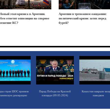
Новый этап кризиса в Армении.
Армения в тревожном ожидании:
Чем ответит оппозиция на спорное
политический кризис затих перед
решение КС?
бурей?
еры стран ШОС приняли
Парад Победы на Красной
Казахстан накрыло мо
танинскую декларацию
площади (09.05.2024)
паводком