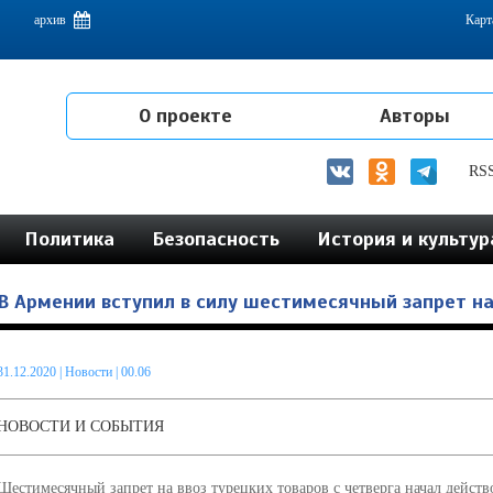
емам интеграции на постсоветском пространстве
архив
Карт
О проекте
Авторы
RS
Политика
Безопасность
История и культур
В Армении вступил в силу шестимесячный запрет на
31.12.2020
|
Новости
| 00.06
НОВОСТИ И СОБЫТИЯ
Шестимесячный запрет на ввоз турецких товаров с четверга начал дейст