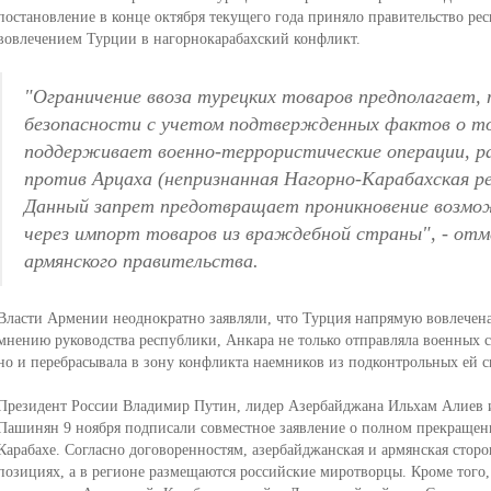
постановление в конце октября текущего года приняло правительство ре
вовлечением Турции в нагорнокарабахский конфликт.
"Ограничение ввоза турецких товаров предполагает, 
безопасности с учетом подтвержденных фактов о т
поддерживает военно-террористические операции, р
против Арцаха (непризнанная Нагорно-Карабахская ре
Данный запрет предотвращает проникновение возмо
через импорт товаров из враждебной страны", - отм
армянского правительства.
Власти Армении неоднократно заявляли, что Турция напрямую вовлечена
мнению руководства республики, Анкара не только отправляла военных 
но и перебрасывала в зону конфликта наемников из подконтрольных ей 
Президент России Владимир Путин, лидер Азербайджана Ильхам Алиев
Пашинян 9 ноября подписали совместное заявление о полном прекращен
Карабахе. Согласно договоренностям, азербайджанская и армянская стор
позициях, а в регионе размещаются российские миротворцы. Кроме того