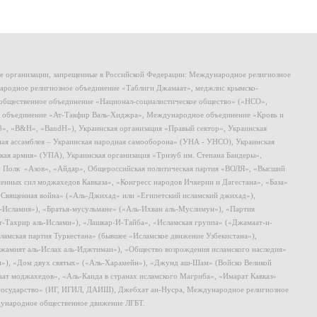
ие организации, запрещенные в Российской Федерации: Международное религиозное
родное религиозное объединение «Таблиги Джамаат», меджлис крымско-
общественное объединение «Национал-социалистическое общество» («НСО»,
 объединение «Ат-Такфир Валь-Хиджра», Международное объединение «Кровь и
8», «B&H», «BandH»), Украинская организация «Правый сектор», Украинская
ная ассамблея – Украинская народная самооборона» (УНА - УНСО), Украинская
кая армия» (УПА), Украинская организация «Тризуб им. Степана Бандеры»,
, Полк «Азов», «Айдар», Общероссийская политическая партия «ВОЛЯ», «Высший
ных сил моджахедов Кавказа», «Конгресс народов Ичкерии и Дагестана», «База»
 «Священная война» («Аль-Джихад» или «Египетский исламский джихад»),
ь-Исламия»), «Братья-мусульмане» («Аль-Ихван аль-Муслимун»), «Партия
т-Тахрир аль-Ислами»), «Лашкар-И-Тайба», «Исламская группа» («Джамаат-и-
ламская партия Туркестана» (бывшее «Исламское движение Узбекистана»),
амият аль-Ислах аль-Иджтимаи»), «Общество возрождения исламского наследия»
и»), «Дом двух святых» («Аль-Харамейн»), «Джунд аш-Шам» (Войско Великой
ат моджахедов», «Аль-Каида в странах исламского Магриба», «Имарат Кавказ»
 государство» (ИГ, ИГИЛ, ДАИШ), Джебхат ан-Нусра, Международное религиозное
ународное общественное движение ЛГБТ.