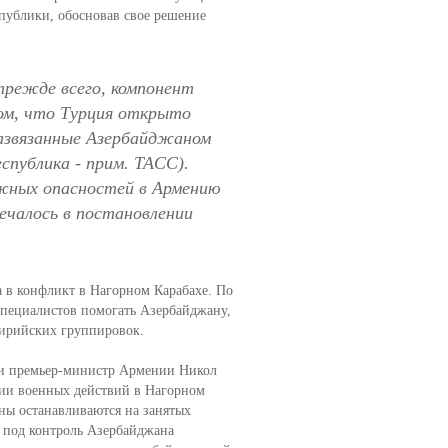
спублики, обосновав свое решение
прежде всего, компонент
ом, что Турция открыто
азвязанные Азербайджаном
спублика - прим. ТАСС).
жных опасностей в Армению
ечалось в постановлении
 в конфликт в Нагорном Карабахе. По
специалистов помогать Азербайджану,
сирийских группировок.
 и премьер-министр Армении Никол
ии военных действий в Нагорном
оны останавливаются на занятых
, под контроль Азербайджана