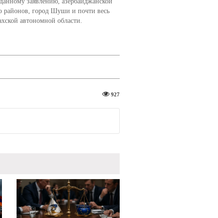
данному заявлению, азербайджанской
о районов, город Шуши и почти весь
ахской автономной области.
927