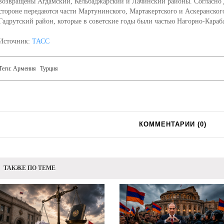
возвращены Агдамский, Кельбаджарский и Лачинский районы. Согласно 
стороне передаются части Мартунинского, Мартакертского и Аскеранског
Гадрутский район, которые в советские годы были частью Нагорно-Караб
Источник:
ТАСС
Теги:
Армения
Турция
КОММЕНТАРИИ (
0
)
ТАКЖЕ ПО ТЕМЕ