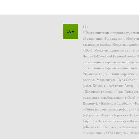
18+
* Экстремистские и террористическ
объединение «Нурджулар», Междуна
татарского народа, Международное 
«НС»), Международное религиозное
Честь» («Blood and Honour/Combat1
организация «Украинская националь
организация «Украинская повстанчес
Украинская организация «Братство»
военный Маджлисуль Шура Объединен
(«Аль-Каида»), «Асбат аль-Ансар»,
«Исламская группа» («Аль-Гамаа ал
исламского освобождения» («Хизб у
Ислами»), «Движение Талибан», «Ис
«Общество социальных реформ» («Дж
(«Джамият Ихья ат-Тураз аль-Ислам
Сирии), «Исламский джихад – Джама
(«Кавказский Эмират»), «Исламское
объединение «АУМ Синрике», Межд