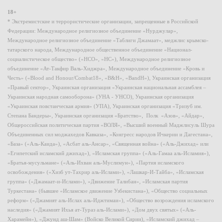
18+
* Экстремистские и террористические организации, запрещенные в Российской
Федерации: Международное религиозное объединение «Нурджулар»,
Международное религиозное объединение «Таблиги Джамаат», меджлис крымско-
татарского народа, Международное общественное объединение «Национал-
социалистическое общество» («НСО», «НС»), Международное религиозное
объединение «Ат-Такфир Валь-Хиджра», Международное объединение «Кровь и
Честь» («Blood and Honour/Combat18», «B&H», «BandH»), Украинская организация
«Правый сектор», Украинская организация «Украинская национальная ассамблея –
Украинская народная самооборона» (УНА - УНСО), Украинская организация
«Украинская повстанческая армия» (УПА), Украинская организация «Тризуб им.
Степана Бандеры», Украинская организация «Братство», Полк «Азов», «Айдар»,
Общероссийская политическая партия «ВОЛЯ», «Высший военный Маджлисуль Шура
Объединенных сил моджахедов Кавказа», «Конгресс народов Ичкерии и Дагестана»,
«База» («Аль-Каида»), «Асбат аль-Ансар», «Священная война» («Аль-Джихад» или
«Египетский исламский джихад»), «Исламская группа» («Аль-Гамаа аль-Исламия»),
«Братья-мусульмане» («Аль-Ихван аль-Муслимун»), «Партия исламского
освобождения» («Хизб ут-Тахрир аль-Ислами»), «Лашкар-И-Тайба», «Исламская
группа» («Джамаат-и-Ислами»), «Движение Талибан», «Исламская партия
Туркестана» (бывшее «Исламское движение Узбекистана»), «Общество социальных
реформ» («Джамият аль-Ислах аль-Иджтимаи»), «Общество возрождения исламского
наследия» («Джамият Ихья ат-Тураз аль-Ислами»), «Дом двух святых» («Аль-
Харамейн»), «Джунд аш-Шам» (Войско Великой Сирии), «Исламский джихад –