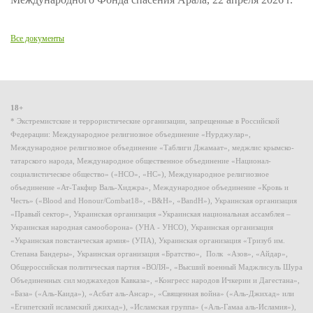
Все документы
18+
* Экстремистские и террористические организации, запрещенные в Российской
Федерации: Международное религиозное объединение «Нурджулар»,
Международное религиозное объединение «Таблиги Джамаат», меджлис крымско-
татарского народа, Международное общественное объединение «Национал-
социалистическое общество» («НСО», «НС»), Международное религиозное
объединение «Ат-Такфир Валь-Хиджра», Международное объединение «Кровь и
Честь» («Blood and Honour/Combat18», «B&H», «BandH»), Украинская организация
«Правый сектор», Украинская организация «Украинская национальная ассамблея –
Украинская народная самооборона» (УНА - УНСО), Украинская организация
«Украинская повстанческая армия» (УПА), Украинская организация «Тризуб им.
Степана Бандеры», Украинская организация «Братство», Полк «Азов», «Айдар»,
Общероссийская политическая партия «ВОЛЯ», «Высший военный Маджлисуль Шура
Объединенных сил моджахедов Кавказа», «Конгресс народов Ичкерии и Дагестана»,
«База» («Аль-Каида»), «Асбат аль-Ансар», «Священная война» («Аль-Джихад» или
«Египетский исламский джихад»), «Исламская группа» («Аль-Гамаа аль-Исламия»),