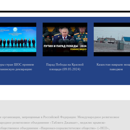
еры стран ШОС приняли
Парад Победы на Красной
Казахстан накрыло мо
танинскую декларацию
площади (09.05.2024)
паводком
ие организации, запрещенные в Российской Федерации: Международное религиозное
родное религиозное объединение «Таблиги Джамаат», меджлис крымско-
общественное объединение «Национал-социалистическое общество» («НСО»,