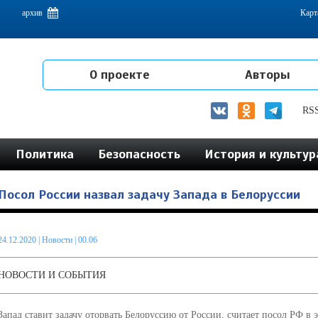
емам интеграции на постсоветском пространстве
архив
Карт
О проекте
Авторы
RS
Политика
Безопасность
История и культур
Посол России назвал задачу Запада в Белоруссии
24.12.2020
|
Новости
| 00.06
НОВОСТИ И СОБЫТИЯ
Запад ставит задачу оторвать Белоруссию от России, считает посол РФ в