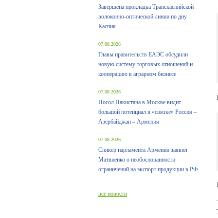
Завершена прокладка Транскаспийской
волоконно-оптической линии по дну
Каспия
07.08.2026
Главы правительств ЕАЭС обсудили
новую систему торговых отношений и
кооперацию в аграрном бизнесе
07.08.2026
Посол Пакистана в Москве видит
большой потенциал в «связке» Россия –
Азербайджан – Армения
07.08.2026
Спикер парламента Армении заявил
Матвиенко о необоснованности
ограничений на экспорт продукции в РФ
все новости