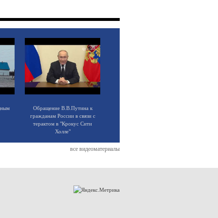
щным
Обращение В.В.Путина к
гражданам России в связи с
терактом в "Крокус Сити
Холле"
все видеоматериалы