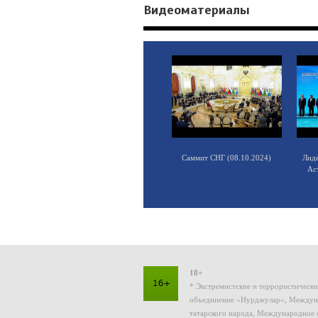
Видеоматериалы
Саммит СНГ (08.10.2024)
Лид
Ас
18+
* Экстремистские и террористическ
объединение «Нурджулар», Междуна
татарского народа, Международное 