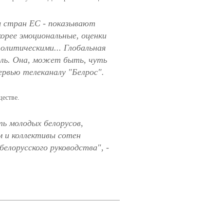
ы стран ЕС - показывают
орее эмоциональные, оценки
политическими... Глобальная
тиль. Она, может быть, чуть
ервью телеканалу "Белрос".
ществе.
ь молодых белорусов,
м и коллективы сотен
белорусского руководства", -