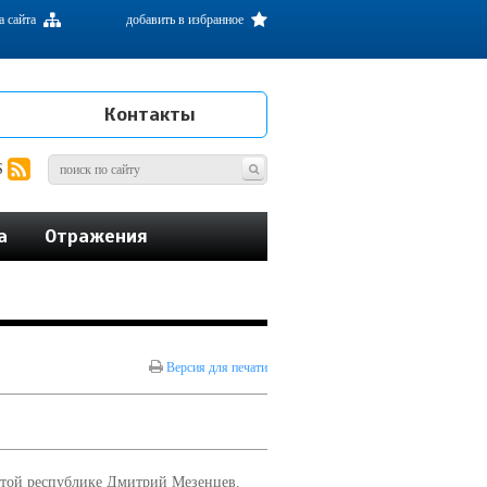
а сайта
добавить в избранное
Контакты
S
а
Отражения
Версия для печати
 этой республике Дмитрий Мезенцев.