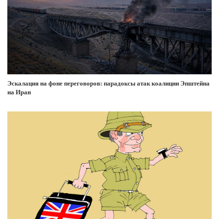
Эскалация на фоне переговоров: парадоксы атак коалиции Эпштейна
на Иран