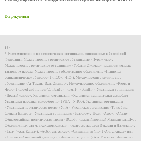
Все документы
18+
* Экстремистские и террористические организации, запрещенные в Российской
Федерации: Международное религиозное объединение «Нурджулар»,
Международное религиозное объединение «Таблиги Джамаат», меджлис крымско-
татарского народа, Международное общественное объединение «Национал-
социалистическое общество» («НСО», «НС»), Международное религиозное
объединение «Ат-Такфир Валь-Хиджра», Международное объединение «Кровь и
Честь» («Blood and Honour/Combat18», «B&H», «BandH»), Украинская организация
«Правый сектор», Украинская организация «Украинская национальная ассамблея –
Украинская народная самооборона» (УНА - УНСО), Украинская организация
«Украинская повстанческая армия» (УПА), Украинская организация «Тризуб им.
Степана Бандеры», Украинская организация «Братство», Полк «Азов», «Айдар»,
Общероссийская политическая партия «ВОЛЯ», «Высший военный Маджлисуль Шура
Объединенных сил моджахедов Кавказа», «Конгресс народов Ичкерии и Дагестана»,
«База» («Аль-Каида»), «Асбат аль-Ансар», «Священная война» («Аль-Джихад» или
«Египетский исламский джихад»), «Исламская группа» («Аль-Гамаа аль-Исламия»),