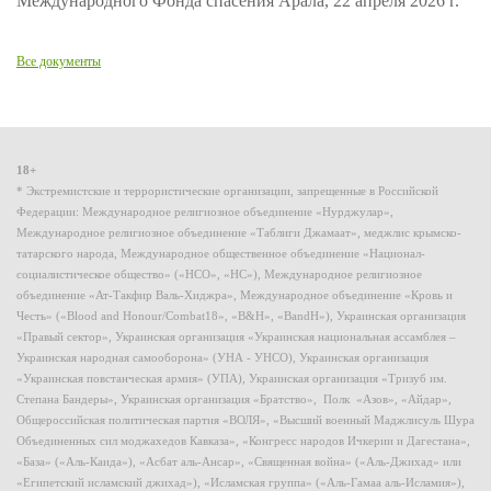
Международного Фонда спасения Арала, 22 апреля 2026 г.
Все документы
18+
* Экстремистские и террористические организации, запрещенные в Российской
Федерации: Международное религиозное объединение «Нурджулар»,
Международное религиозное объединение «Таблиги Джамаат», меджлис крымско-
татарского народа, Международное общественное объединение «Национал-
социалистическое общество» («НСО», «НС»), Международное религиозное
объединение «Ат-Такфир Валь-Хиджра», Международное объединение «Кровь и
Честь» («Blood and Honour/Combat18», «B&H», «BandH»), Украинская организация
«Правый сектор», Украинская организация «Украинская национальная ассамблея –
Украинская народная самооборона» (УНА - УНСО), Украинская организация
«Украинская повстанческая армия» (УПА), Украинская организация «Тризуб им.
Степана Бандеры», Украинская организация «Братство», Полк «Азов», «Айдар»,
Общероссийская политическая партия «ВОЛЯ», «Высший военный Маджлисуль Шура
Объединенных сил моджахедов Кавказа», «Конгресс народов Ичкерии и Дагестана»,
«База» («Аль-Каида»), «Асбат аль-Ансар», «Священная война» («Аль-Джихад» или
«Египетский исламский джихад»), «Исламская группа» («Аль-Гамаа аль-Исламия»),