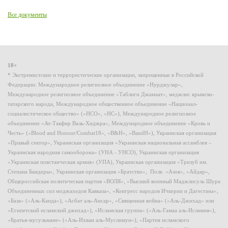
Все документы
18+
* Экстремистские и террористические организации, запрещенные в Российской
Федерации: Международное религиозное объединение «Нурджулар»,
Международное религиозное объединение «Таблиги Джамаат», меджлис крымско-
татарского народа, Международное общественное объединение «Национал-
социалистическое общество» («НСО», «НС»), Международное религиозное
объединение «Ат-Такфир Валь-Хиджра», Международное объединение «Кровь и
Честь» («Blood and Honour/Combat18», «B&H», «BandH»), Украинская организация
«Правый сектор», Украинская организация «Украинская национальная ассамблея –
Украинская народная самооборона» (УНА - УНСО), Украинская организация
«Украинская повстанческая армия» (УПА), Украинская организация «Тризуб им.
Степана Бандеры», Украинская организация «Братство», Полк «Азов», «Айдар»,
Общероссийская политическая партия «ВОЛЯ», «Высший военный Маджлисуль Шура
Объединенных сил моджахедов Кавказа», «Конгресс народов Ичкерии и Дагестана»,
«База» («Аль-Каида»), «Асбат аль-Ансар», «Священная война» («Аль-Джихад» или
«Египетский исламский джихад»), «Исламская группа» («Аль-Гамаа аль-Исламия»),
«Братья-мусульмане» («Аль-Ихван аль-Муслимун»), «Партия исламского