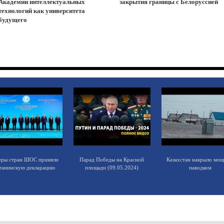
Академии интеллектуальных
закрытия границы с Белоруссией
технологий как университета
будущего
еры стран ШОС приняли
Парад Победы на Красной
Казахстан накрыло мо
танинскую декларацию
площади (09.05.2024)
паводком