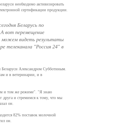
Беларуси необходимо активизировать
электронной сертификации продукции.
егодня Беларусь по
 А вот перемещение
не можем видеть результаты
ре телеканала "Россия 24" в
ом Беларуси Александром Субботиным.
м и в ветеринарии, и в
ом и том же режиме". "Я знаю
г друга и стремимся к тому, что мы
азал он.
иходится 82% поставок молочной
тил он.