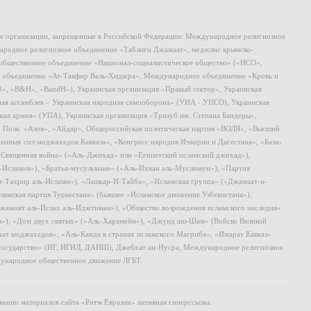
ие организации, запрещенные в Российской Федерации: Международное религиозное
родное религиозное объединение «Таблиги Джамаат», меджлис крымско-
общественное объединение «Национал-социалистическое общество» («НСО»,
 объединение «Ат-Такфир Валь-Хиджра», Международное объединение «Кровь и
8», «B&H», «BandH»), Украинская организация «Правый сектор», Украинская
ная ассамблея – Украинская народная самооборона» (УНА - УНСО), Украинская
кая армия» (УПА), Украинская организация «Тризуб им. Степана Бандеры»,
, Полк «Азов», «Айдар», Общероссийская политическая партия «ВОЛЯ», «Высший
ных сил моджахедов Кавказа», «Конгресс народов Ичкерии и Дагестана», «База»
 «Священная война» («Аль-Джихад» или «Египетский исламский джихад»),
ь-Исламия»), «Братья-мусульмане» («Аль-Ихван аль-Муслимун»), «Партия
т-Тахрир аль-Ислами»), «Лашкар-И-Тайба», «Исламская группа» («Джамаат-и-
ламская партия Туркестана» (бывшее «Исламское движение Узбекистана»),
амият аль-Ислах аль-Иджтимаи»), «Общество возрождения исламского наследия»
и»), «Дом двух святых» («Аль-Харамейн»), «Джунд аш-Шам» (Войско Великой
ат моджахедов», «Аль-Каида в странах исламского Магриба», «Имарат Кавказ»
 государство» (ИГ, ИГИЛ, ДАИШ), Джебхат ан-Нусра, Международное религиозное
ународное общественное движение ЛГБТ.
ании материалов сайта «Ритм Евразии» активная гиперссылка