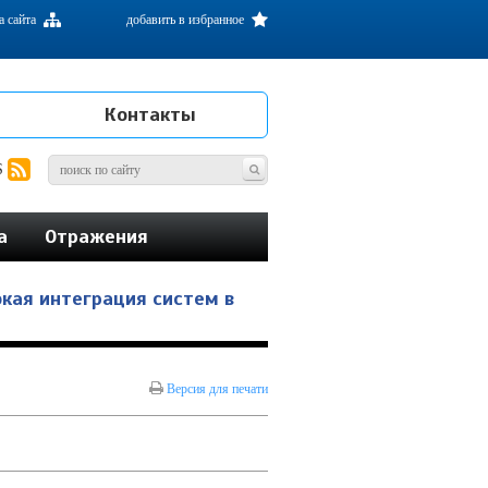
а сайта
добавить в избранное
Контакты
S
а
Отражения
окая интеграция систем в
Версия для печати