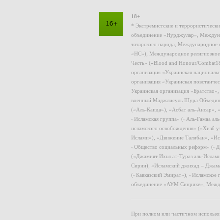
18+
* Экстремистские и террористическ
объединение «Нурджулар», Междуна
татарского народа, Международное 
«НС»), Международное религиозное
Честь» («Blood and Honour/Combat1
организация «Украинская националь
организация «Украинская повстанчес
Украинская организация «Братство»
военный Маджлисуль Шура Объединен
(«Аль-Каида»), «Асбат аль-Ансар»,
«Исламская группа» («Аль-Гамаа ал
исламского освобождения» («Хизб у
Ислами»), «Движение Талибан», «Ис
«Общество социальных реформ» («Дж
(«Джамият Ихья ат-Тураз аль-Ислам
Сирии), «Исламский джихад – Джама
(«Кавказский Эмират»), «Исламское
объединение «АУМ Синрике», Межд
При полном или частичном использов