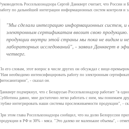
Руководитель Россельхознадзора Сергей Данкверт считает, что России и 
работу по дальнейшей интеграции информационных систем контроля и 
"Мы сделали интеграцию информационных систем, и с
электронным сертификатам ввозит свою продукцию.
продукции внутри этой страны мы пока не видим и 
лабораторных исследований", - заявил Данкверт в эфи
четверг.
По его словам, этот вопрос в числе других он обсуждал с вице-премьер
"Нам необходимо интенсифицировать работу по электронным сертификата
фитосанитарии", - сказал он.
Данкверт подчеркнул, что с Беларусью Россельхознадзор работает "в одн
Субботина давно, мне достаточно легко работать с ним, мы понимаем дру
глубже интегрировать наши системы прослеживаемости продукции", - ск
При этом глава Россельхознадзора сообщил, что на долю Белоруссии пр
продукции в РФ и 30% - мяса. "Это далеко не маленькие объемы", - отме