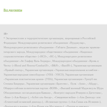
Все документы
18+
* Экстремистские и террористические организации, запрещенные в Российской
Федерации: Международное религиозное объединение «Нурджулар»,
Международное религиозное объединение «Таблиги Джамаат», меджлис крымско-
татарского народа, Международное общественное объединение «Национал-
социалистическое общество» («НСО», «НС»), Международное религиозное
объединение «Ат-Такфир Валь-Хиджра», Международное объединение «Кровь и
Честь» («Blood and Honour/Combat18», «B&H», «BandH»), Украинская организация
«Правый сектор», Украинская организация «Украинская национальная ассамблея –
Украинская народная самооборона» (УНА - УНСО), Украинская организация
«Украинская повстанческая армия» (УПА), Украинская организация «Тризуб им.
Степана Бандеры», Украинская организация «Братство», Полк «Азов», «Айдар»,
Общероссийская политическая партия «ВОЛЯ», «Высший военный Маджлисуль Шура
Объединенных сил моджахедов Кавказа», «Конгресс народов Ичкерии и Дагестана»,
«База» («Аль-Каида»), «Асбат аль-Ансар», «Священная война» («Аль-Джихад» или
«Египетский исламский джихад»), «Исламская группа» («Аль-Гамаа аль-Исламия»),
«Братья-мусульмане» («Аль-Ихван аль-Муслимун»), «Партия исламского