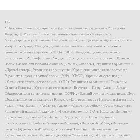
18+
* Экстремистские и террористические организации, запрещенные в Российской
Федерации: Международное религиозное объединение «Нурджулар»,
Международное религиозное объединение «Таблиги Джамаат», меджлис крымско-
татарского народа, Международное общественное объединение «Национал-
социалистическое общество» («НСО», «НС»), Международное религиозное
объединение «Ат-Такфир Валь-Хиджра», Международное объединение «Кровь и
Честь» («Blood and Honour/Combat18», «B&H», «BandH»), Украинская организация
«Правый сектор», Украинская организация «Украинская национальная ассамблея –
Украинская народная самооборона» (УНА - УНСО), Украинская организация
«Украинская повстанческая армия» (УПА), Украинская организация «Тризуб им.
Степана Бандеры», Украинская организация «Братство», Полк «Азов», «Айдар»,
Общероссийская политическая партия «ВОЛЯ», «Высший военный Маджлисуль Шура
Объединенных сил моджахедов Кавказа», «Конгресс народов Ичкерии и Дагестана»,
«База» («Аль-Каида»), «Асбат аль-Ансар», «Священная война» («Аль-Джихад» или
«Египетский исламский джихад»), «Исламская группа» («Аль-Гамаа аль-Исламия»),
«Братья-мусульмане» («Аль-Ихван аль-Муслимун»), «Партия исламского
освобождения» («Хизб ут-Тахрир аль-Ислами»), «Лашкар-И-Тайба», «Исламская
группа» («Джамаат-и-Ислами»), «Движение Талибан», «Исламская партия
Туркестана» (бывшее «Исламское движение Узбекистана»), «Общество социальных