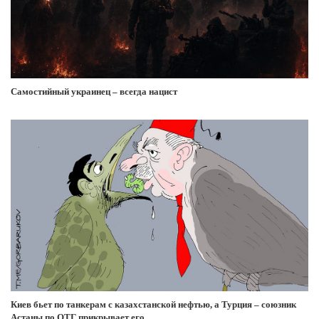
Самостийный украинец – всегда нацист
Киев бьет по танкерам с казахстанской нефтью, а Турция – союзник
Астаны по ОТГ прикрывает его