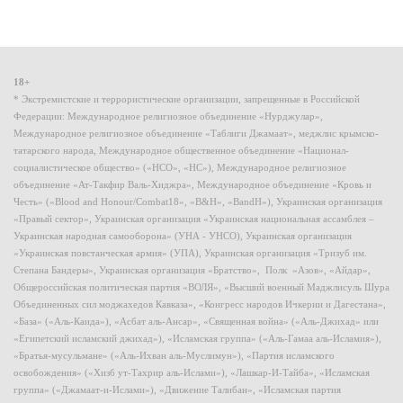
18+
* Экстремистские и террористические организации, запрещенные в Российской
Федерации: Международное религиозное объединение «Нурджулар»,
Международное религиозное объединение «Таблиги Джамаат», меджлис крымско-
татарского народа, Международное общественное объединение «Национал-
социалистическое общество» («НСО», «НС»), Международное религиозное
объединение «Ат-Такфир Валь-Хиджра», Международное объединение «Кровь и
Честь» («Blood and Honour/Combat18», «B&H», «BandH»), Украинская организация
«Правый сектор», Украинская организация «Украинская национальная ассамблея –
Украинская народная самооборона» (УНА - УНСО), Украинская организация
«Украинская повстанческая армия» (УПА), Украинская организация «Тризуб им.
Степана Бандеры», Украинская организация «Братство», Полк «Азов», «Айдар»,
Общероссийская политическая партия «ВОЛЯ», «Высший военный Маджлисуль Шура
Объединенных сил моджахедов Кавказа», «Конгресс народов Ичкерии и Дагестана»,
«База» («Аль-Каида»), «Асбат аль-Ансар», «Священная война» («Аль-Джихад» или
«Египетский исламский джихад»), «Исламская группа» («Аль-Гамаа аль-Исламия»),
«Братья-мусульмане» («Аль-Ихван аль-Муслимун»), «Партия исламского
освобождения» («Хизб ут-Тахрир аль-Ислами»), «Лашкар-И-Тайба», «Исламская
группа» («Джамаат-и-Ислами»), «Движение Талибан», «Исламская партия