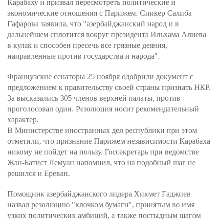
Карабаху и призвал пересмотреть политические и
экономические отношения с Парижем. Спикер Сахиба
Гафарова заявила, что "азербайджанский народ и в
дальнейшем сплотится вокруг президента Ильхама Алиева
в кулак и способен пресечь все грязные деяния,
направленные против государства и народа".
Французские сенаторы 25 ноября одобрили документ с
предложением к правительству своей страны признать НКР.
За высказались 305 членов верхней палаты, против
проголосовал один. Резолюция носит рекомендательный
характер.
В Министерстве иностранных дел республики при этом
отметили, что признание Парижем независимости Карабаха
никому не пойдет на пользу. Госсекретарь при ведомстве
Жан-Батист Лемуан напомнил, что на подобный шаг не
решился и Ереван.
Помощник азербайджанского лидера Хикмет Гаджиев
назвал резолюцию "клочком бумаги", принятым во имя
узких политических амбиций, а также постыдным шагом