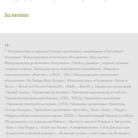
Все документы
18+
* Экстремистские и террористические организации, запрещенные в Российской
Федерации: Международное религиозное объединение «Нурджулар»,
Международное религиозное объединение «Таблиги Джамаат», меджлис крымско-
татарского народа, Международное общественное объединение «Национал-
социалистическое общество» («НСО», «НС»), Международное религиозное
объединение «Ат-Такфир Валь-Хиджра», Международное объединение «Кровь и
Честь» («Blood and Honour/Combat18», «B&H», «BandH»), Украинская организация
«Правый сектор», Украинская организация «Украинская национальная ассамблея –
Украинская народная самооборона» (УНА - УНСО), Украинская организация
«Украинская повстанческая армия» (УПА), Украинская организация «Тризуб им.
Степана Бандеры», Украинская организация «Братство», Полк «Азов», «Айдар»,
Общероссийская политическая партия «ВОЛЯ», «Высший военный Маджлисуль Шура
Объединенных сил моджахедов Кавказа», «Конгресс народов Ичкерии и Дагестана»,
«База» («Аль-Каида»), «Асбат аль-Ансар», «Священная война» («Аль-Джихад» или
«Египетский исламский джихад»), «Исламская группа» («Аль-Гамаа аль-Исламия»),