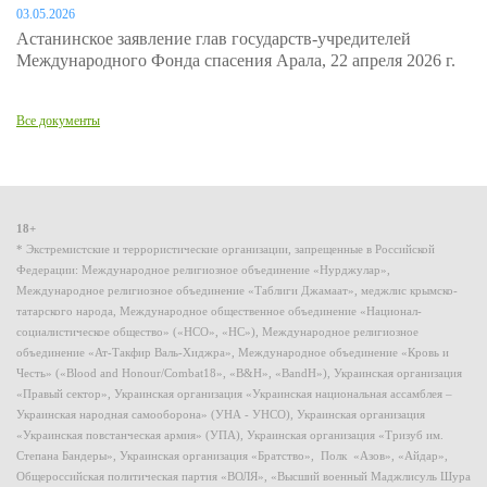
03.05.2026
Астанинское заявление глав государств-учредителей
Международного Фонда спасения Арала, 22 апреля 2026 г.
Все документы
18+
* Экстремистские и террористические организации, запрещенные в Российской
Федерации: Международное религиозное объединение «Нурджулар»,
Международное религиозное объединение «Таблиги Джамаат», меджлис крымско-
татарского народа, Международное общественное объединение «Национал-
социалистическое общество» («НСО», «НС»), Международное религиозное
объединение «Ат-Такфир Валь-Хиджра», Международное объединение «Кровь и
Честь» («Blood and Honour/Combat18», «B&H», «BandH»), Украинская организация
«Правый сектор», Украинская организация «Украинская национальная ассамблея –
Украинская народная самооборона» (УНА - УНСО), Украинская организация
«Украинская повстанческая армия» (УПА), Украинская организация «Тризуб им.
Степана Бандеры», Украинская организация «Братство», Полк «Азов», «Айдар»,
Общероссийская политическая партия «ВОЛЯ», «Высший военный Маджлисуль Шура