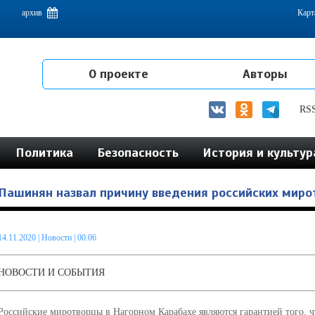
емам интеграции на постсоветском пространстве
архив
Карт
О проекте
Авторы
RS
Политика
Безопасность
История и культур
Пашинян назвал причину введения российских миро
14.11.2020
|
Новости
| 00.06
НОВОСТИ И СОБЫТИЯ
Российские миротворцы в Нагорном Карабахе являются гарантией того, чт