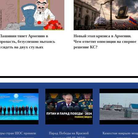
Пашинян тянет Армению в
Новый этап кризиса в Армении.
пропасть, безуспешно пытаясь
Чем ответит оппозиция на спорное
усидеть на двух стульях
решение КС?
еры стран ШОС приняли
Парад Победы на Красной
Казахстан накрыло мо
танинскую декларацию
площади (09.05.2024)
паводком