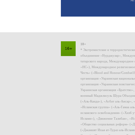
18+
* Экстремистские и террористическ
объединение «Нурджулар», Междуна
татарского народа, Международное 
«НС»), Международное религиозное
Честь» («Blood and Honour/Combat1
организация «Украинская националь
организация «Украинская повстанчес
Украинская организация «Братство»
военный Маджлисуль Шура Объединен
(«Аль-Каида»), «Асбат аль-Ансар»,
«Исламская группа» («Аль-Гамаа ал
исламского освобождения» («Хизб у
Ислами»), «Движение Талибан», «Ис
«Общество социальных реформ» («Дж
(«Джамият Ихья ат-Тураз аль-Ислам