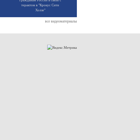
терактом в "Крокус Сити
Холле"
все видеоматериалы