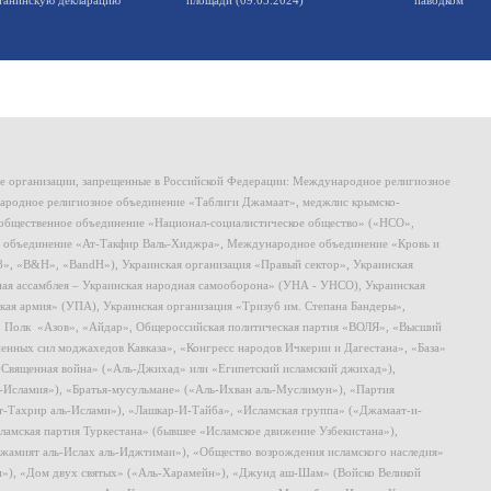
ие организации, запрещенные в Российской Федерации: Международное религиозное
родное религиозное объединение «Таблиги Джамаат», меджлис крымско-
общественное объединение «Национал-социалистическое общество» («НСО»,
 объединение «Ат-Такфир Валь-Хиджра», Международное объединение «Кровь и
8», «B&H», «BandH»), Украинская организация «Правый сектор», Украинская
ная ассамблея – Украинская народная самооборона» (УНА - УНСО), Украинская
кая армия» (УПА), Украинская организация «Тризуб им. Степана Бандеры»,
, Полк «Азов», «Айдар», Общероссийская политическая партия «ВОЛЯ», «Высший
ных сил моджахедов Кавказа», «Конгресс народов Ичкерии и Дагестана», «База»
 «Священная война» («Аль-Джихад» или «Египетский исламский джихад»),
ь-Исламия»), «Братья-мусульмане» («Аль-Ихван аль-Муслимун»), «Партия
т-Тахрир аль-Ислами»), «Лашкар-И-Тайба», «Исламская группа» («Джамаат-и-
ламская партия Туркестана» (бывшее «Исламское движение Узбекистана»),
амият аль-Ислах аль-Иджтимаи»), «Общество возрождения исламского наследия»
и»), «Дом двух святых» («Аль-Харамейн»), «Джунд аш-Шам» (Войско Великой