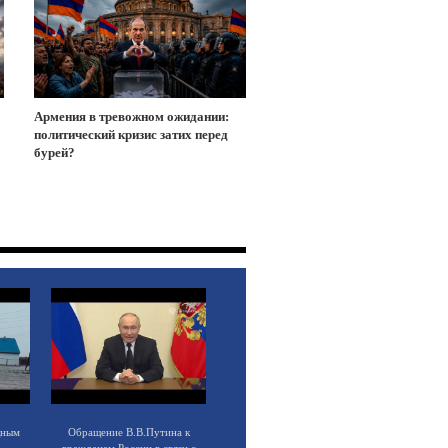
Армения в тревожном ожидании:
политический кризис затих перед
бурей?
щным
Обращение В.В.Путина к
гражданам России в связи с