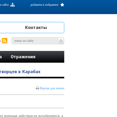
а сайта
добавить в избранное
Контакты
S
а
Отражения
творцев в Карабах
Версия для печати
о военные действия не возобновятся, а