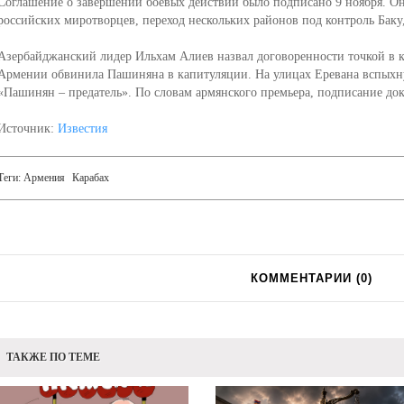
Соглашение о завершении боевых действий было подписано 9 ноября. Он
российских миротворцев, переход нескольких районов под контроль Баку
Азербайджанский лидер Ильхам Алиев назвал договоренности точкой в 
Армении обвинила Пашиняна в капитуляции. На улицах Еревана вспыхну
«Пашинян – предатель». По словам армянского премьера, подписание до
Источник:
Известия
Теги:
Армения
Карабах
КОММЕНТАРИИ (
0
)
ТАКЖЕ ПО ТЕМЕ