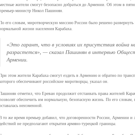
местные жители смогут безопасно добраться до Армении. Об этом в пятн
премьер-министр Никол Пашинян.
По его словам, миротворческую миссию России было решено развернуть 
нормальной жизни населения Карабаха.
«Это гарант, что в условиях их присутствия война не
разрастется», — сказал Пашинян в интервью Общес
Армении.
При этом жители Карабаха смогут ездить в Армению и обратно по трансп
которого обеспечивают российские миротворцы, указал он.
Пашинян отметил, что Ереван продолжит отстаивать права жителей Кара
позволят обеспечить им нормальную, безопасную жизнь. По его словам, 
оставалась неизменной.
В то же время премьер добавил, что договоренности России, Армении и
действий не предполагают открытия армяно-турецкой границы.