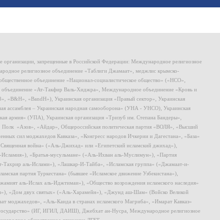
ие организации, запрещенные в Российской Федерации: Международное религиозное
родное религиозное объединение «Таблиги Джамаат», меджлис крымско-
общественное объединение «Национал-социалистическое общество» («НСО»,
 объединение «Ат-Такфир Валь-Хиджра», Международное объединение «Кровь и
8», «B&H», «BandH»), Украинская организация «Правый сектор», Украинская
ная ассамблея – Украинская народная самооборона» (УНА - УНСО), Украинская
кая армия» (УПА), Украинская организация «Тризуб им. Степана Бандеры»,
, Полк «Азов», «Айдар», Общероссийская политическая партия «ВОЛЯ», «Высший
ных сил моджахедов Кавказа», «Конгресс народов Ичкерии и Дагестана», «База»
 «Священная война» («Аль-Джихад» или «Египетский исламский джихад»),
ь-Исламия»), «Братья-мусульмане» («Аль-Ихван аль-Муслимун»), «Партия
т-Тахрир аль-Ислами»), «Лашкар-И-Тайба», «Исламская группа» («Джамаат-и-
ламская партия Туркестана» (бывшее «Исламское движение Узбекистана»),
амият аль-Ислах аль-Иджтимаи»), «Общество возрождения исламского наследия»
и»), «Дом двух святых» («Аль-Харамейн»), «Джунд аш-Шам» (Войско Великой
ат моджахедов», «Аль-Каида в странах исламского Магриба», «Имарат Кавказ»
 государство» (ИГ, ИГИЛ, ДАИШ), Джебхат ан-Нусра, Международное религиозное
ународное общественное движение ЛГБТ.