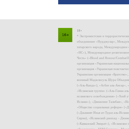
18+
* Экстремистские и террористическ
объединение «Нурджулар», Междуна
татарского народа, Международное 
«НС»), Международное религиозное
Честь» («Blood and Honour/Combat1
организация «Украинская националь
организация «Украинская повстанчес
Украинская организация «Братство»
военный Маджлисуль Шура Объединен
(«Аль-Каида»), «Асбат аль-Ансар»,
«Исламская группа» («Аль-Гамаа ал
исламского освобождения» («Хизб у
Ислами»), «Движение Талибан», «Ис
«Общество социальных реформ» («Дж
(«Джамият Ихья ат-Тураз аль-Ислам
Сирии), «Исламский джихад – Джама
(«Кавказский Эмират»), «Исламское
объединение «АУМ Синрике», Межд