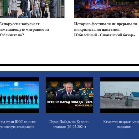
Белоруссия запускает
Историю фестиваля не прерывали
замещающую миграцию из
ни кризисы, ни пандемия.
Узбекистана?
Юбилейный «Славянский базар»
еры стран ШОС приняли
Парад Победы на Красной
Казахстан накрыло мо
танинскую декларацию
площади (09.05.2024)
паводком