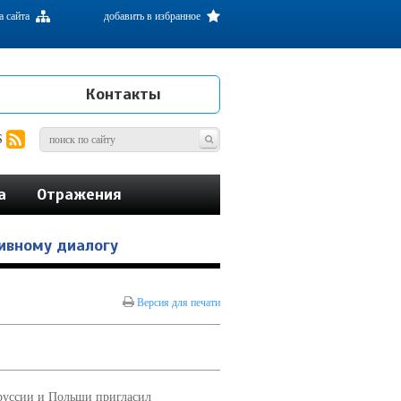
а сайта
добавить в избранное
Контакты
S
а
Отражения
ивному диалогу
Версия для печати
руссии и Польши пригласил