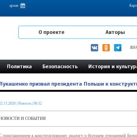
емам интеграции на постсоветском пространстве
архив
Карт
О проекте
Авторы
RS
Политика
Безопасность
История и культур
Лукашенко призвал президента Польши к конструкт
12.11.2020
|
Новости
| 00.12
НОВОСТИ И СОБЫТИЯ
С приглашением к конструктивному диалогу о будущем отношений Бело