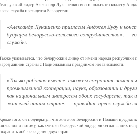
белорусский лидер Александр Лукашенко своего польского коллегу Андже
пресс-служба президента Белоруссии.
«Александр Лукашенко пригласил Анджея Дуду к конс
будущем белорусско-польского сотрудничества», — го
службы.
Также указывается, что белорусский лидер от имени народа республики 
народ данной страны с Национальным праздником независимости.
«Только работая вместе, сможем сохранить заметны
промышленной кооперации, науке, образовании и друг
как национальным интересам обоих государств, так 
жителей наших стран», — приводит пресс-служба сл
Кроме того, он подчеркнул, что жителям Белоруссии и Польши предназна
согласии» и потому, как считает белорусский лидер, «в сегодняшних неп
сохранить добрососедство двух стран.