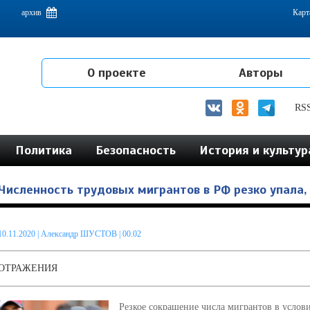
емам интеграции на постсоветском пространстве
архив
Карт
О проекте
Авторы
RS
Политика
Безопасность
История и культур
Численность трудовых мигрантов в РФ резко упала,
10.11.2020
|
Александр ШУСТОВ
| 00.02
ОТРАЖЕНИЯ
Резкое сокращение числа мигрантов в услов