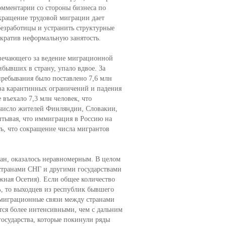
мментарии со стороны бизнеса по
кращение трудовой миграции дает
езработицы и устранить структурные
ократив неформальную занятость.
вечающего за ведение миграционной
ибывших в страну, упало вдвое. За
пребывания было поставлено 7,6 млн
-за карантинных ограничений и падения
 въехало 7,3 млн человек, что
 число жителей Финляндии, Словакии,
итывая, что иммиграция в Россию на
ь, что сокращение числа мигрантов
ан, оказалось неравномерным. В целом
 странами СНГ и другими государствами
жная Осетия). Если общее количество
, то выходцев из республик бывшего
то миграционные связи между странами
ся более интенсивными, чем с дальним
государства, которые покинули ряды