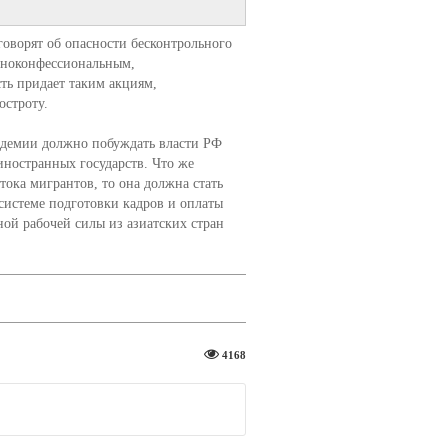
оворят об опасности бесконтрольного
иноконфессиональным,
ть придает таким акциям,
остроту.
демии должно побуждать власти РФ
 иностранных государств. Что же
тока мигрантов, то она должна стать
системе подготовки кадров и оплаты
ой рабочей силы из азиатских стран
4168