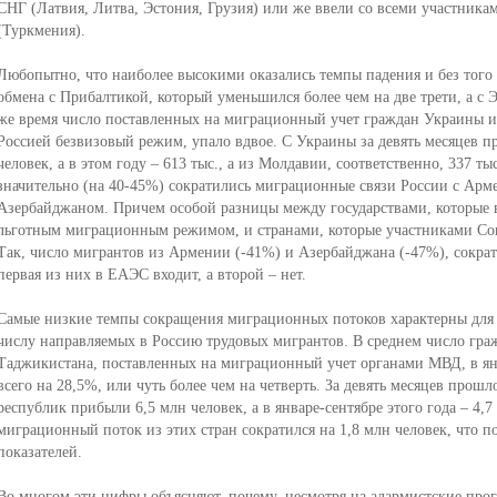
СНГ (Латвия, Литва, Эстония, Грузия) или же ввели со всеми участник
(Туркмения).
Любопытно, что наиболее высокими оказались темпы падения и без того
обмена с Прибалтикой, который уменьшился более чем на две трети, а с Э
же время число поставленных на миграционный учет граждан Украины и
Россией безвизовый режим, упало вдвое. С Украины за девять месяцев п
человек, а в этом году – 613 тыс., а из Молдавии, соответственно, 337 тыс
значительно (на 40-45%) сократились миграционные связи России с Арме
Азербайджаном. Причем особой разницы между государствами, которые в
льготным миграционным режимом, и странами, которые участниками Союз
Так, число мигрантов из Армении (-41%) и Азербайджана (-47%), сокра
первая из них в ЕАЭС входит, а второй – нет.
Самые низкие темпы сокращения миграционных потоков характерны для
числу направляемых в Россию трудовых мигрантов. В среднем число гра
Таджикистана, поставленных на миграционный учет органами МВД, в янв
всего на 28,5%, или чуть более чем на четверть. За девять месяцев прошл
республик прибыли 6,5 млн человек, а в январе-сентябре этого года – 4,
миграционный поток из этих стран сократился на 1,8 млн человек, что п
показателей.
Во многом эти цифры объясняют, почему, несмотря на алармистские про