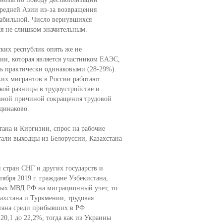
редней Азии из-за возвращения
стабильной. Число вернувшихся
ся не слишком значительным.
ких республик опять же не
и, которая является участником ЕАЭС,
сь практически одинаковыми (28-29%).
ких мигрантов в России работают
кой разницы в трудоустройстве и
авной причиной сокращения трудовой
одинаково.
тана и Киргизии, спрос на рабочие
отали выходцы из Белоруссии, Казахстана
стран СНГ и других государств и
ября 2019 г. граждане Узбекистана,
ных МВД РФ на миграционный учет, то
захстана и Туркмении, трудовая
стана среди прибывших в РФ
 20,1 до 22,2%, тогда как из Украины