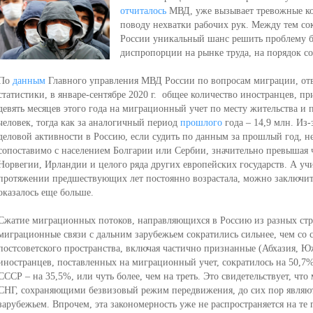
отчиталось
МВД, уже вызывает тревожные ко
поводу нехватки рабочих рук. Между тем со
России уникальный шанс решить проблему б
диспропорции на рынке труда, на порядок с
По
данным
Главного управления МВД России по вопросам миграции, от
статистики, в январе-сентябре 2020 г. общее количество иностранцев, пр
девять месяцев этого года на миграционный учет по месту жительства и 
человек, тогда как за аналогичный период
прошлого
года – 14,9 млн. Из
деловой активности в Россию, если судить по данным за прошлый год, не
сопоставимо с населением Болгарии или Сербии, значительно превышая
Норвегии, Ирландии и целого ряда других европейских государств. А уч
протяжении предшествующих лет постоянно возрастала, можно заключит
оказалось еще больше.
Сжатие миграционных потоков, направляющихся в Россию из разных стр
миграционные связи с дальним зарубежьем сократились сильнее, чем со
постсоветского пространства, включая частично признанные (Абхазия, Ю
иностранцев, поставленных на миграционный учет, сократилось на 50,7%
СССР – на 35,5%, или чуть более, чем на треть. Это свидетельствует, ч
СНГ, сохраняющими безвизовый режим передвижения, до сих пор являют
зарубежьем. Впрочем, эта закономерность уже не распространяется на те 