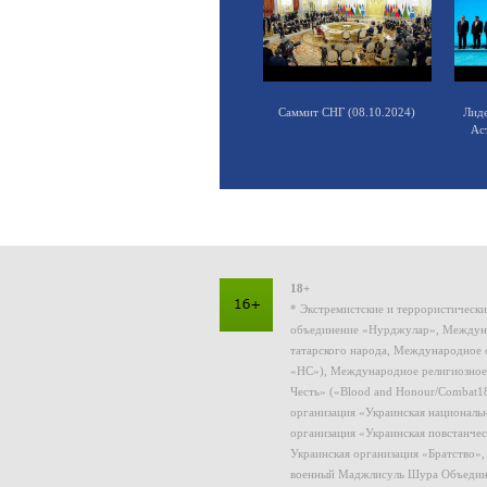
Саммит СНГ (08.10.2024)
Лид
Ас
18+
* Экстремистские и террористическ
объединение «Нурджулар», Междуна
татарского народа, Международное 
«НС»), Международное религиозное
Честь» («Blood and Honour/Combat1
организация «Украинская националь
организация «Украинская повстанчес
Украинская организация «Братство»
военный Маджлисуль Шура Объединен