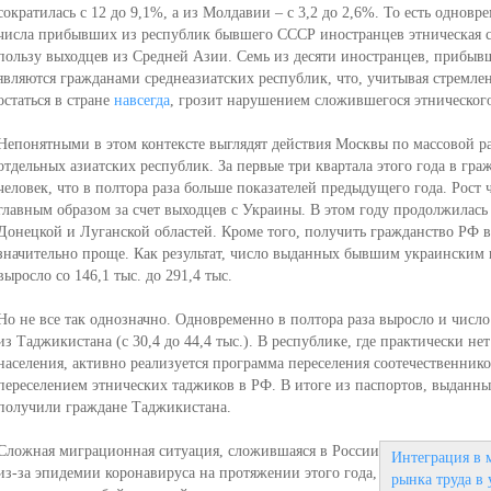
сократилась с 12 до 9,1%, а из Молдавии – с 3,2 до 2,6%. То есть однов
числа прибывших из республик бывшего СССР иностранцев этническая ст
пользу выходцев из Средней Азии. Семь из десяти иностранцев, прибывш
являются гражданами среднеазиатских республик, что, учитывая стремл
остаться в стране
навсегда
, грозит нарушением сложившегося этнического
Непонятными в этом контексте выглядят действия Москвы по массовой р
отдельных азиатских республик. За первые три квартала этого года в гра
человек, что в полтора раза больше показателей предыдущего года. Рост
главным образом за счет выходцев с Украины. В этом году продолжилась
Донецкой и Луганской областей. Кроме того, получить гражданство РФ 
значительно проще. Как результат, число выданных бывшим украинским 
выросло со 146,1 тыс. до 291,4 тыс.
Но не все так однозначно. Одновременно в полтора раза выросло и числ
из Таджикистана (с 30,4 до 44,4 тыс.). В республике, где практически не
населения, активно реализуется программа переселения соотечественнико
переселением этнических таджиков в РФ. В итоге из паспортов, выданны
получили граждане Таджикистана.
Сложная миграционная ситуация, сложившаяся в России
Интеграция в 
из-за эпидемии коронавируса на протяжении этого года,
рынка труда в