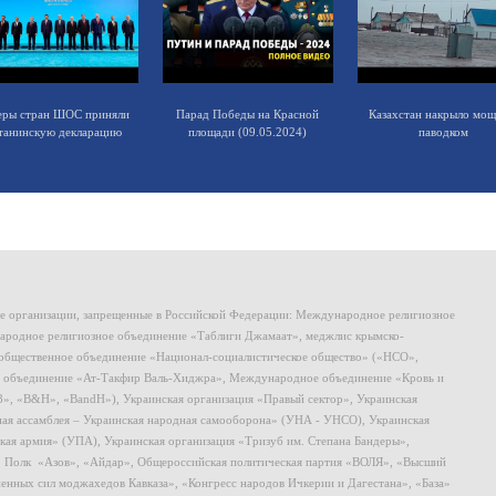
еры стран ШОС приняли
Парад Победы на Красной
Казахстан накрыло мо
танинскую декларацию
площади (09.05.2024)
паводком
ие организации, запрещенные в Российской Федерации: Международное религиозное
родное религиозное объединение «Таблиги Джамаат», меджлис крымско-
общественное объединение «Национал-социалистическое общество» («НСО»,
 объединение «Ат-Такфир Валь-Хиджра», Международное объединение «Кровь и
8», «B&H», «BandH»), Украинская организация «Правый сектор», Украинская
ная ассамблея – Украинская народная самооборона» (УНА - УНСО), Украинская
кая армия» (УПА), Украинская организация «Тризуб им. Степана Бандеры»,
, Полк «Азов», «Айдар», Общероссийская политическая партия «ВОЛЯ», «Высший
ных сил моджахедов Кавказа», «Конгресс народов Ичкерии и Дагестана», «База»