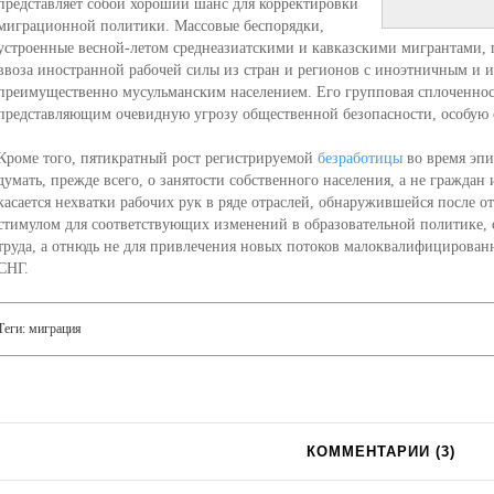
представляет собой хороший шанс для корректировки
миграционной политики. Массовые беспорядки,
устроенные весной-летом среднеазиатскими и кавказскими мигрантами, г
ввоза иностранной рабочей силы из стран и регионов с иноэтничным и 
преимущественно мусульманским населением. Его групповая сплоченнос
представляющим очевидную угрозу общественной безопасности, особую 
Кроме того, пятикратный рост регистрируемой
безработицы
во время эпи
думать, прежде всего, о занятости собственного населения, а не граждан
касается нехватки рабочих рук в ряде отраслей, обнаружившейся после от
стимулом для соответствующих изменений в образовательной политике, 
труда, а отнюдь не для привлечения новых потоков малоквалифицированн
СНГ.
Теги:
миграция
КОММЕНТАРИИ (
3
)