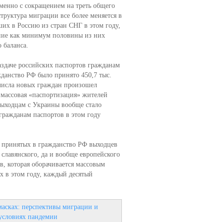
ременно с сокращением на треть общего
руктура миграции все более меняется в
их в Россию из стран СНГ в этом году,
ение как минимум половины из них
 баланса.
аздаче российских паспортов гражданам
жданство РФ было принято 450,7 тыс.
 числа новых граждан произошел
 массовая «паспортизация» жителей
выходцам с Украины вообще стало
гражданам паспортов в этом году
о принятых в гражданство РФ выходцев
т славянского, да и вообще европейского
в, которая оборачивается массовым
х в этом году, каждый десятый
масках: перспективы миграции и
 условиях пандемии