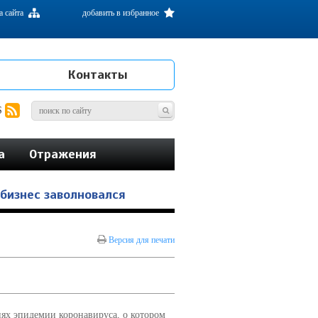
а сайта
добавить в избранное
Контакты
S
а
Отражения
 бизнес заволновался
Версия для печати
иях эпидемии коронавируса, о котором