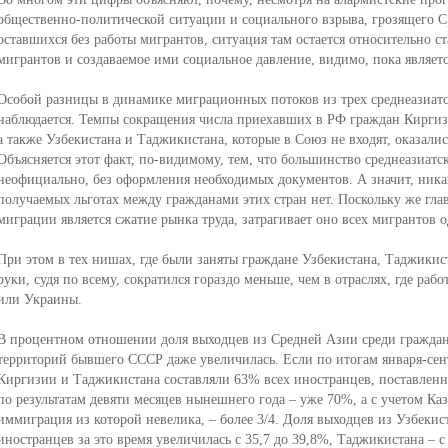
общественно-политической ситуации и социального взрыва, грозящего С
оставшихся без работы мигрантов, ситуация там остается относительно 
мигрантов и создаваемое ими социальное давление, видимо, пока являет
Особой разницы в динамике миграционных потоков из трех среднеазиатс
наблюдается. Темпы сокращения числа приехавших в РФ граждан Киргизи
а также Узбекистана и Таджикистана, которые в Союз не входят, оказали
Объясняется этот факт, по-видимому, тем, что большинство среднеазиатс
неофициально, без оформления необходимых документов. А значит, ника
получаемых льготах между гражданами этих стран нет. Поскольку же гл
миграции является сжатие рынка труда, затрагивает оно всех мигрантов 
При этом в тех нишах, где были заняты граждане Узбекистана, Таджикис
руки, судя по всему, сократился гораздо меньше, чем в отраслях, где раб
или Украины.
В процентном отношении доля выходцев из Средней Азии среди граждан 
территорий бывшего СССР даже увеличилась. Если по итогам января-сент
Киргизии и Таджикистана составляли 63% всех иностранцев, поставлен
по результатам девяти месяцев нынешнего года – уже 70%, а с учетом Ка
иммиграция из которой невелика, – более 3/4. Доля выходцев из Узбеки
иностранцев за это время увеличилась с 35,7 до 39,8%, Таджикистана – с