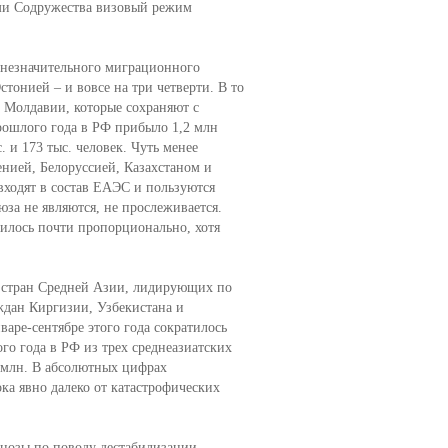
ами Содружества визовый режим
 незначительного миграционного
стонией – и вовсе на три четверти. В то
 Молдавии, которые сохраняют с
рошлого года в РФ прибыло 1,2 млн
. и 173 тыс. человек. Чуть менее
нией, Белоруссией, Казахстаном и
ходят в состав ЕАЭС и пользуются
а не являются, не прослеживается.
тилось почти пропорционально, хотя
 стран Средней Азии, лидирующих по
ждан Киргизии, Узбекистана и
аре-сентябре этого года сократилось
ого года в РФ из трех среднеазиатских
7 млн. В абсолютных цифрах
ока явно далеко от катастрофических
гнозы по поводу дестабилизации