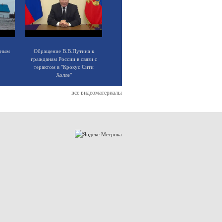
щным
Обращение В.В.Путина к
гражданам России в связи с
терактом в "Крокус Сити
Холле"
все видеоматериалы