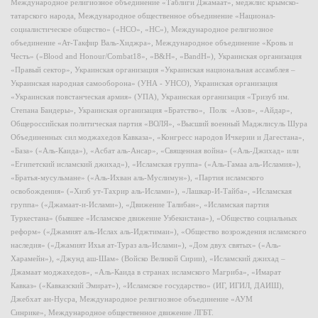
Международное религиозное объединение «Таблиги Джамаат», меджлис крымско-
татарского народа, Международное общественное объединение «Национал-
социалистическое общество» («НСО», «НС»), Международное религиозное
объединение «Ат-Такфир Валь-Хиджра», Международное объединение «Кровь и
Честь» («Blood and Honour/Combat18», «B&H», «BandH»), Украинская организация
«Правый сектор», Украинская организация «Украинская национальная ассамблея –
Украинская народная самооборона» (УНА - УНСО), Украинская организация
«Украинская повстанческая армия» (УПА), Украинская организация «Тризуб им.
Степана Бандеры», Украинская организация «Братство», Полк «Азов», «Айдар»,
Общероссийская политическая партия «ВОЛЯ», «Высший военный Маджлисуль Шура
Объединенных сил моджахедов Кавказа», «Конгресс народов Ичкерии и Дагестана»,
«База» («Аль-Каида»), «Асбат аль-Ансар», «Священная война» («Аль-Джихад» или
«Египетский исламский джихад»), «Исламская группа» («Аль-Гамаа аль-Исламия»),
«Братья-мусульмане» («Аль-Ихван аль-Муслимун»), «Партия исламского
освобождения» («Хизб ут-Тахрир аль-Ислами»), «Лашкар-И-Тайба», «Исламская
группа» («Джамаат-и-Ислами»), «Движение Талибан», «Исламская партия
Туркестана» (бывшее «Исламское движение Узбекистана»), «Общество социальных
реформ» («Джамият аль-Ислах аль-Иджтимаи»), «Общество возрождения исламского
наследия» («Джамият Ихья ат-Тураз аль-Ислами»), «Дом двух святых» («Аль-
Харамейн»), «Джунд аш-Шам» (Войско Великой Сирии), «Исламский джихад –
Джамаат моджахедов», «Аль-Каида в странах исламского Магриба», «Имарат
Кавказ» («Кавказский Эмират»), «Исламское государство» (ИГ, ИГИЛ, ДАИШ),
Джебхат ан-Нусра, Международное религиозное объединение «АУМ
Синрике», Международное общественное движение ЛГБТ.