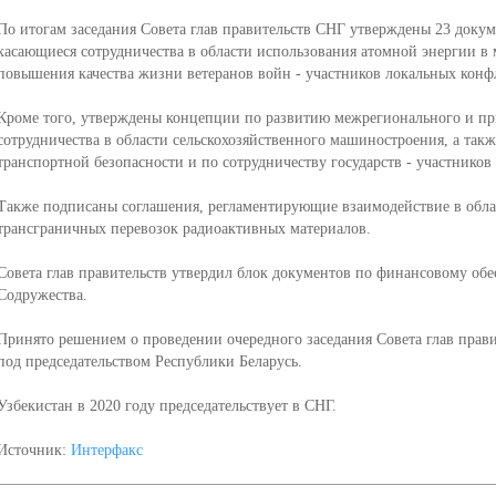
По итогам заседания Совета глав правительств СНГ утверждены 23 докум
касающиеся сотрудничества в области использования атомной энергии в
повышения качества жизни ветеранов войн - участников локальных конф
Кроме того, утверждены концепции по развитию межрегионального и пр
сотрудничества в области сельскохозяйственного машиностроения, а та
транспортной безопасности и по сотрудничеству государств - участников
Также подписаны соглашения, регламентирующие взаимодействие в обла
трансграничных перевозок радиоактивных материалов.
Совета глав правительств утвердил блок документов по финансовому обе
Содружества.
Принято решением о проведении очередного заседания Совета глав прави
под председательством Республики Беларусь.
Узбекистан в 2020 году председательствует в СНГ.
Источник:
Интерфакс