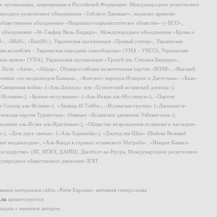
ие организации, запрещенные в Российской Федерации: Международное религиозное
родное религиозное объединение «Таблиги Джамаат», меджлис крымско-
общественное объединение «Национал-социалистическое общество» («НСО»,
 объединение «Ат-Такфир Валь-Хиджра», Международное объединение «Кровь и
8», «B&H», «BandH»), Украинская организация «Правый сектор», Украинская
ная ассамблея – Украинская народная самооборона» (УНА - УНСО), Украинская
кая армия» (УПА), Украинская организация «Тризуб им. Степана Бандеры»,
, Полк «Азов», «Айдар», Общероссийская политическая партия «ВОЛЯ», «Высший
ных сил моджахедов Кавказа», «Конгресс народов Ичкерии и Дагестана», «База»
 «Священная война» («Аль-Джихад» или «Египетский исламский джихад»),
ь-Исламия»), «Братья-мусульмане» («Аль-Ихван аль-Муслимун»), «Партия
т-Тахрир аль-Ислами»), «Лашкар-И-Тайба», «Исламская группа» («Джамаат-и-
ламская партия Туркестана» (бывшее «Исламское движение Узбекистана»),
амият аль-Ислах аль-Иджтимаи»), «Общество возрождения исламского наследия»
и»), «Дом двух святых» («Аль-Харамейн»), «Джунд аш-Шам» (Войско Великой
ат моджахедов», «Аль-Каида в странах исламского Магриба», «Имарат Кавказ»
 государство» (ИГ, ИГИЛ, ДАИШ), Джебхат ан-Нусра, Международное религиозное
ународное общественное движение ЛГБТ.
ании материалов сайта «Ритм Евразии» активная гиперссылка
.ru
приветствуется.
падать с мнением авторов.