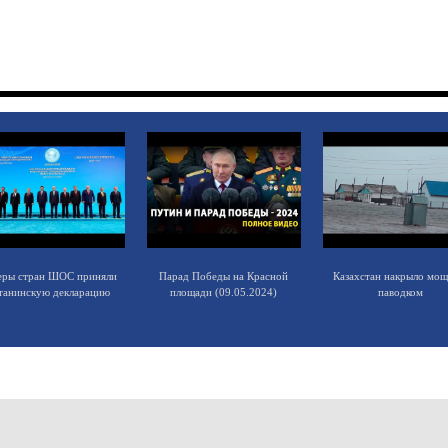
еры стран ШОС приняли
Парад Победы на Красной
Казахстан накрыло мо
танинскую декларацию
площади (09.05.2024)
паводком