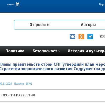
емам интеграции на постсоветском пространстве
архив
Карт
О проекте
Авторы
RS
Политика
Безопасность
История и культур
Главы правительств стран СНГ утвердили план мер
Стратегии экономического развития Содружества д
06.11.2020
|
Новости
| 18.02
НОВОСТИ И СОБЫТИЯ