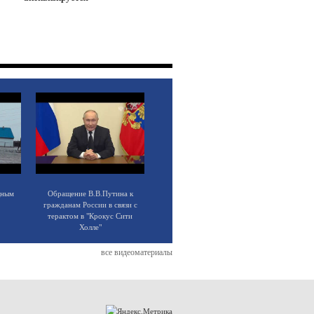
щным
Обращение В.В.Путина к
гражданам России в связи с
терактом в "Крокус Сити
Холле"
все видеоматериалы