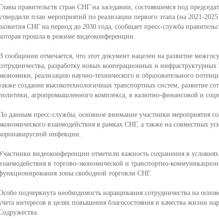
Главы правительств стран СНГ на заседании, состоявшемся под председат
утвердили план мероприятий по реализации первого этапа (на 2021-2025
развития СНГ на период до 2030 года, сообщает пресс-служба правительс
которая прошла в режиме видеоконференции.
В сообщении отмечается, что этот документ нацелен на развитие межгос
сотрудничества, разработку новых кооперационных и инфраструктурных
экономики, реализацию научно-технического и образовательного потенци
также создание высокотехнологичных транспортных систем, развитие сот
политики, агропромышленного комплекса, в валютно-финансовой и соци
По данным пресс-службы, основное внимание участники мероприятия со
экономического взаимодействия в рамках СНГ, а также на совместных ус
коронавирусной инфекции.
Участники видеоконференции отметили важность сохранения в условия
взаимодействия в торгово-экономической и транспортно-коммуникацион
функционирования зоны свободной торговли СНГ.
Особо подчеркнута необходимость наращивания сотрудничества на основе
учета интересов в целях повышения благосостояния и качества жизни нар
Содружества.