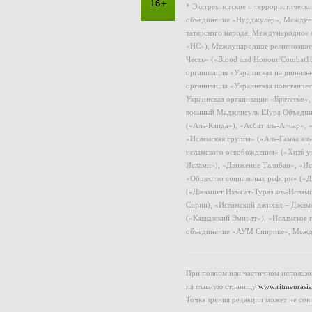
* Экстремистские и террористическ
объединение «Нурджулар», Междуна
татарского народа, Международное 
«НС»), Международное религиозное
Честь» («Blood and Honour/Combat1
организация «Украинская националь
организация «Украинская повстанчес
Украинская организация «Братство»
военный Маджлисуль Шура Объединен
(«Аль-Каида»), «Асбат аль-Ансар»,
«Исламская группа» («Аль-Гамаа ал
исламского освобождения» («Хизб у
Ислами»), «Движение Талибан», «Ис
«Общество социальных реформ» («Дж
(«Джамият Ихья ат-Тураз аль-Ислам
Сирии), «Исламский джихад – Джама
(«Кавказский Эмират»), «Исламское
объединение «АУМ Синрике», Межд
При полном или частичном использов
на главную страницу
www.ritmeurasia
Точка зрения редакции может не сов