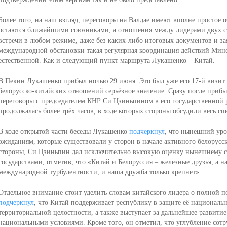
Более того, на наш взгляд, переговоры на Валдае имеют вполне простое о
остаются ближайшими союзниками, а отношения между лидерами двух с
встречи в любом режиме, даже без каких-либо итоговых документов и з
международной обстановки такая регулярная координация действий Мин
естественной. Как и следующий пункт маршрута Лукашенко – Китай.
В Пекин Лукашенко прибыл ночью 29 июня. Это был уже его 17-й визит 
белорусско-китайских отношений серьёзное значение. Сразу после приб
переговоры с председателем КНР Си Цзиньпином в его государственной 
продолжалась более трёх часов, в ходе которых стороны обсудили весь с
В ходе открытой части беседы Лукашенко
подчеркнул
, что нынешний уро
ожиданиям, которые существовали у сторон в начале активного белорусс
стороны, Си Цзиньпин дал исключительно высокую оценку нынешнему 
государствами, отметив, что «Китай и Белоруссия – железные друзья, а
международной турбулентности, и наша дружба только крепнет».
Отдельное внимание стоит уделить словам китайского лидера о полной 
подчеркнул
, что Китай поддерживает республику в защите её национальн
территориальной целостности, а также выступает за дальнейшее развитие 
национальными условиями. Кроме того, он отметил, что углубление со