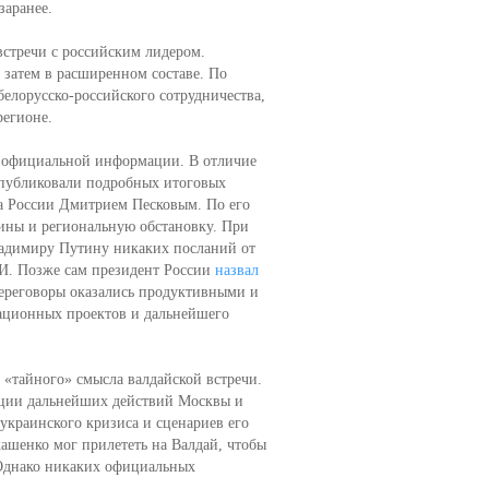
заранее.
встречи с российским лидером.
а затем в расширенном составе. По
елорусско-российского сотрудничества,
регионе.
ло официальной информации. В отличие
е публиковали подробных итоговых
а России Дмитрием Песковым. По его
ины и региональную обстановку. При
ладимиру Путину никаких посланий от
МИ. Позже сам президент России
назвал
переговоры оказались продуктивными и
рационных проектов и дальнейшего
 «тайного» смысла валдайской встречи.
ации дальнейших действий Москвы и
украинского кризиса и сценариев его
ашенко мог прилететь на Валдай, чтобы
 Однако никаких официальных