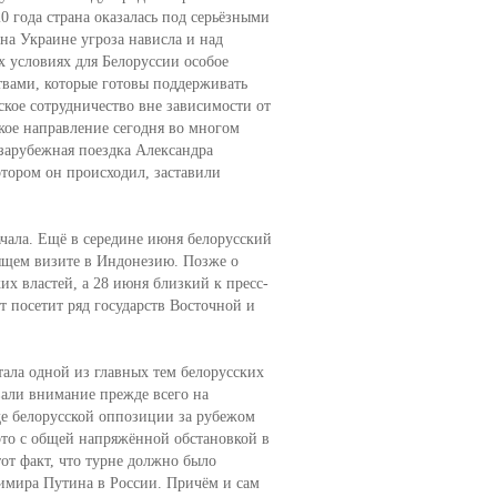
 года страна оказалась под серьёзными
на Украине угроза нависла и над
х условиях для Белоруссии особое
твами, которые готовы поддерживать
кое сотрудничество вне зависимости от
кое направление сегодня во многом
зарубежная поездка Александра
тором он происходил, заставили
ачала. Ещё в середине июня белорусский
оящем визите в Индонезию. Позже о
х властей, а 28 июня близкий к пресс-
нт посетит ряд государств Восточной и
ала одной из главных тем белорусских
али внимание прежде всего на
де белорусской оппозиции за рубежом
это с общей напряжённой обстановкой в
от факт, что турне должно было
димира Путина в России. Причём и сам