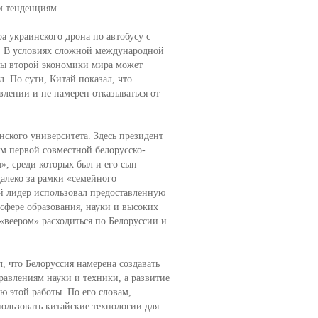
м тенденциям.
а украинского дрона по автобусу с
е. В условиях сложной международной
ны второй экономики мира может
. По сути, Китай показал, что
влении и не намерен отказываться от
ского университета. Здесь президент
м первой совместной белорусско-
, среди которых был и его сын
далеко за рамки «семейного
й лидер использовал предоставленную
 сфере образования, науки и высоких
«веером» расходиться по Белоруссии и
, что Белоруссия намерена создавать
авлениям науки и техники, а развитие
ю этой работы. По его словам,
ользовать китайские технологии для