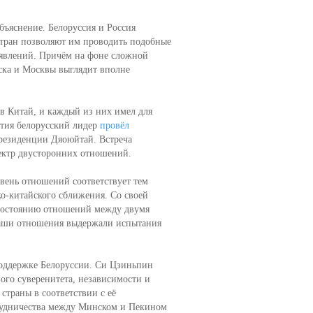
бъяснение. Белоруссия и Россия
тран позволяют им проводить подобные
аявлений. Причём на фоне сложной
ска и Москвы выглядит вполне
в Китай, и каждый из них имел для
ытия белорусский лидер
провёл
резиденции Дяоюйтай. Встреча
пектр двусторонних отношений.
вень отношений соответствует тем
ко-китайского сближения. Со своей
состоянию отношений между двумя
 наши отношения выдержали испытания
поддержке Белоруссии. Си Цзиньпин
ого суверенитета, независимости и
страны в соответствии с её
трудничества между Минском и Пекином