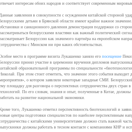
отвечает интересам обоих народов и соответствует современным мировы
Данные заявления в совокупности с осуждением китайской стороной удар
белорусскими детьми в Брянской области имеют крайне важное значени
обстановки и санкционного давления демонстрация поддержки со сторо
рассматриваться белорусскими властями как важный политический сигнал
рассматривает Белоруссию как значимого партнёра на европейском напра
сотрудничества с Минском ни при каких обстоятельствах.
Особое место в программе визита Лукашенко заняло его
посещение
Пекин
Белоруссии принял участие в церемонии вручения дипломов выпускника
китайской образовательной программы по специальности «биотехнология»
Николай. При этом стоит отметить, что значение этого события выходит 
мероприятия», о котором заявляли некоторые западные СМИ. Белорусски
ему площадку для разговора о перспективах сотрудничества двух стран в
технологий. По его словам, знания и опыт, полученные в Китае, должны 
работать на развитие национальной экономики.
Кроме того, Лукашенко отметил перспективность биотехнологий и заявил
новые центры подготовки специалистов по наиболее перспективным напр
сотрудничества с китайскими университетами должно стать важной часть
выпускники должны работать в тесном контакте с компаниями КНР и исп