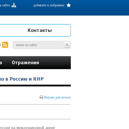
а сайта
добавить в избранное
Контакты
S
а
Отражения
о в Россию и КНР
Версия для печати
руссии на международной арене