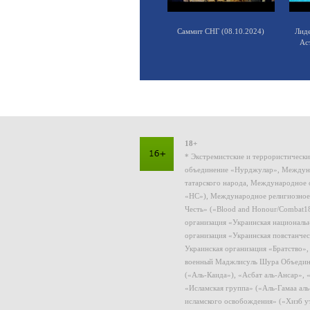
Саммит СНГ (08.10.2024)
Лид
Ас
18+
* Экстремистские и террористическ
объединение «Нурджулар», Междуна
татарского народа, Международное 
«НС»), Международное религиозное
Честь» («Blood and Honour/Combat1
организация «Украинская националь
организация «Украинская повстанчес
Украинская организация «Братство»
военный Маджлисуль Шура Объединен
(«Аль-Каида»), «Асбат аль-Ансар»,
«Исламская группа» («Аль-Гамаа ал
исламского освобождения» («Хизб у