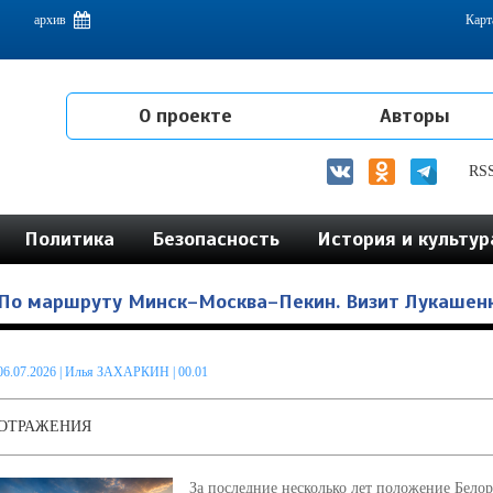
емам интеграции на постсоветском пространстве
архив
Карт
О проекте
Авторы
RS
Политика
Безопасность
История и культур
По маршруту Минск–Москва–Пекин. Визит Лукашенк
06.07.2026
|
Илья ЗАХАРКИН
| 00.01
ОТРАЖЕНИЯ
За последние несколько лет положение Бело