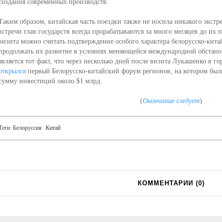
создания современных производств.
Таким образом, китайская часть поездки также не носила никакого экстр
встречи глав государств всегда прорабатываются за много месяцев до их
визита можно считать подтверждение особого характера белорусско-кит
продолжать их развитие в условиях меняющейся международной обстано
является тот факт, что через несколько дней после визита Лукашенко в 
открылся
первый Белорусско-китайский форум регионов, на котором бы
сумму инвестиций около $1 млрд.
(
Окончание
следует
)
Теги:
Белоруссия
Китай
КОММЕНТАРИИ (
0
)