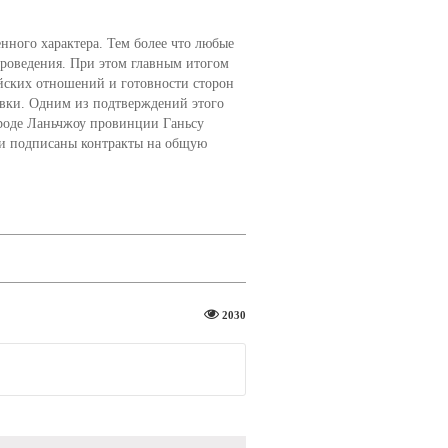
енного характера. Тем более что любые
 проведения. При этом главным итогом
айских отношений и готовности сторон
вки. Одним из подтверждений этого
городе Ланьчжоу провинции Ганьсу
ли подписаны контракты на общую
2030