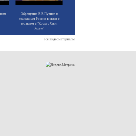
щным
Обращение В.В.Путина к
гражданам России в связи с
терактом в "Крокус Сити
Холле"
все видеоматериалы