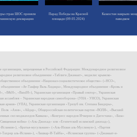
еры стран ШОС приняли
Парад Победы на Красной
Казахстан накрыло мо
танинскую декларацию
площади (09.05.2024)
паводком
ие организации, запрещенные в Российской Федерации: Международное религиозное
родное религиозное объединение «Таблиги Джамаат», меджлис крымско-
общественное объединение «Национал-социалистическое общество» («НСО»,
 объединение «Ат-Такфир Валь-Хиджра», Международное объединение «Кровь и
8», «B&H», «BandH»), Украинская организация «Правый сектор», Украинская
ная ассамблея – Украинская народная самооборона» (УНА - УНСО), Украинская
кая армия» (УПА), Украинская организация «Тризуб им. Степана Бандеры»,
, Полк «Азов», «Айдар», Общероссийская политическая партия «ВОЛЯ», «Высший
ных сил моджахедов Кавказа», «Конгресс народов Ичкерии и Дагестана», «База»
 «Священная война» («Аль-Джихад» или «Египетский исламский джихад»),
ь-Исламия»), «Братья-мусульмане» («Аль-Ихван аль-Муслимун»), «Партия
т-Тахрир аль-Ислами»), «Лашкар-И-Тайба», «Исламская группа» («Джамаат-и-