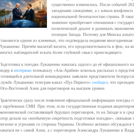
существенно изменилось. После событий 2020
западными санкциями, а c начала конфликта 
национальной безопасностью страны. В таки
значение приобретают отношения с государс
политический диалог и развивать экономичес
позиции Запада. Поэтому для Минска азиатс
становится одним из ключевых, что подтвердила недавняя многодневная 
Лукашенко. Причём масштаб визита, его продолжительность и фон, на ко
многих наблюдателей искать более глубокий смысл происходящего.
Подготовка к поездке Лукашенко началась задолго до её официального н
лидер в
интервью
телеканалу «Аль-Арабия» вскользь рассказал о предст
готовящейся длительной командировке заявляли представители белорусски
службе Лукашенко телеграм-канал «Пул Первого»
сообщил
, что президе
Юго-Восточной Азии для переговоров на высшем уровне.
Практически сразу после появления официальной информации поездка ст
и зарубежных СМИ. При этом, если государственные издания акцентиров
экономической составляющей будущих переговоров, то на Западе и в сре
упор делали на «необычную секретность подготовки поездки», связывая 
регионе и угрозами со стороны Украины. Особенно активно обсуждался т
начаться не с самой Азии, а с переговоров Александра Лукашенко и Вла