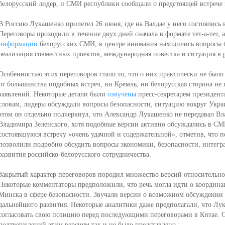
белорусский лидер, и СМИ республики сообщали о предстоящей встрече 
В Россию Лукашенко прилетел 26 июня, где на Валдае у него состоялись 
Переговоры проходили в течение двух дней сначала в формате тет-а-тет, 
информации
белорусских СМИ, в центре внимания находились вопросы б
реализация совместных проектов, международная повестка и ситуация в 
Особенностью этих переговоров стало то, что о них практически не бы
от большинства подобных встреч, ни Кремль, ни белорусская сторона н
заявлений. Некоторые детали были
озвучены
пресс-секретарём президент
словам, лидеры обсуждали вопросы безопасности, ситуацию вокруг Укра
этом он отдельно подчеркнул, что Александр Лукашенко не передавал В
Владимира Зеленского, хотя подобные версии активно обсуждались в С
состоявшуюся встречу «очень удачной и содержательной», отметив, что 
позволили подробно обсудить вопросы экономики, безопасности, интег
развития российско-белорусского сотрудничества.
Закрытый характер переговоров породил множество версий относительно
Некоторые комментаторы предположили, что речь могла идти о координ
Минска в сфере безопасности. Звучали версии о возможном обсуждении 
дальнейшего развития. Некоторые аналитики даже предполагали, что Лук
согласовать свою позицию перед последующими переговорами в Китае.
подтверждений этим версиям так и не было представлено.