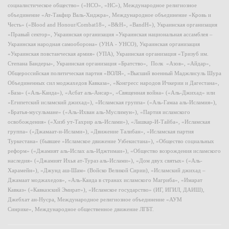
социалистическое общество» («НСО», «НС»), Международное религиозное
объединение «Ат-Такфир Валь-Хиджра», Международное объединение «Кровь и
Честь» («Blood and Honour/Combat18», «B&H», «BandH»), Украинская организация
«Правый сектор», Украинская организация «Украинская национальная ассамблея –
Украинская народная самооборона» (УНА - УНСО), Украинская организация
«Украинская повстанческая армия» (УПА), Украинская организация «Тризуб им.
Степана Бандеры», Украинская организация «Братство», Полк «Азов», «Айдар»,
Общероссийская политическая партия «ВОЛЯ», «Высший военный Маджлисуль Шура
Объединенных сил моджахедов Кавказа», «Конгресс народов Ичкерии и Дагестана»,
«База» («Аль-Каида»), «Асбат аль-Ансар», «Священная война» («Аль-Джихад» или
«Египетский исламский джихад»), «Исламская группа» («Аль-Гамаа аль-Исламия»),
«Братья-мусульмане» («Аль-Ихван аль-Муслимун»), «Партия исламского
освобождения» («Хизб ут-Тахрир аль-Ислами»), «Лашкар-И-Тайба», «Исламская
группа» («Джамаат-и-Ислами»), «Движение Талибан», «Исламская партия
Туркестана» (бывшее «Исламское движение Узбекистана»), «Общество социальных
реформ» («Джамият аль-Ислах аль-Иджтимаи»), «Общество возрождения исламского
наследия» («Джамият Ихья ат-Тураз аль-Ислами»), «Дом двух святых» («Аль-
Харамейн»), «Джунд аш-Шам» (Войско Великой Сирии), «Исламский джихад –
Джамаат моджахедов», «Аль-Каида в странах исламского Магриба», «Имарат
Кавказ» («Кавказский Эмират»), «Исламское государство» (ИГ, ИГИЛ, ДАИШ),
Джебхат ан-Нусра, Международное религиозное объединение «АУМ
Синрике», Международное общественное движение ЛГБТ.