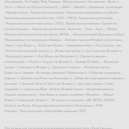
объединение «Ат-Такфир Валь-Хиджра», Международное объединение «Кровь и
Честь» («Blood and Honour/Combat18», «B&H», «BandH»), Украинская организация
«Правый сектор», Украинская организация «Украинская национальная ассамблея –
Украинская народная самооборона» (УНА - УНСО), Украинская организация
«Украинская повстанческая армия» (УПА), Украинская организация «Тризуб им.
Степана Бандеры», Украинская организация «Братство», Полк «Азов», «Айдар»,
Общероссийская политическая партия «ВОЛЯ», «Высший военный Маджлисуль Шура
Объединенных сил моджахедов Кавказа», «Конгресс народов Ичкерии и Дагестана»,
«База» («Аль-Каида»), «Асбат аль-Ансар», «Священная война» («Аль-Джихад» или
«Египетский исламский джихад»), «Исламская группа» («Аль-Гамаа аль-Исламия»),
«Братья-мусульмане» («Аль-Ихван аль-Муслимун»), «Партия исламского
освобождения» («Хизб ут-Тахрир аль-Ислами»), «Лашкар-И-Тайба», «Исламская
группа» («Джамаат-и-Ислами»), «Движение Талибан», «Исламская партия
Туркестана» (бывшее «Исламское движение Узбекистана»), «Общество социальных
реформ» («Джамият аль-Ислах аль-Иджтимаи»), «Общество возрождения исламского
наследия» («Джамият Ихья ат-Тураз аль-Ислами»), «Дом двух святых» («Аль-
Харамейн»), «Джунд аш-Шам» (Войско Великой Сирии), «Исламский джихад –
Джамаат моджахедов», «Аль-Каида в странах исламского Магриба», «Имарат
Кавказ» («Кавказский Эмират»), «Исламское государство» (ИГ, ИГИЛ, ДАИШ),
Джебхат ан-Нусра, Международное религиозное объединение «АУМ
Синрике», Международное общественное движение ЛГБТ.
При полном или частичном использовании материалов сайта «Ритм Евразии»