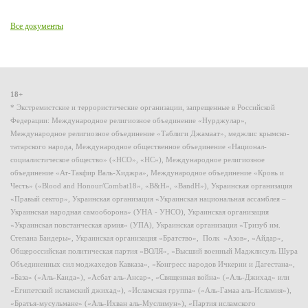
Все документы
18+
* Экстремистские и террористические организации, запрещенные в Российской
Федерации: Международное религиозное объединение «Нурджулар»,
Международное религиозное объединение «Таблиги Джамаат», меджлис крымско-
татарского народа, Международное общественное объединение «Национал-
социалистическое общество» («НСО», «НС»), Международное религиозное
объединение «Ат-Такфир Валь-Хиджра», Международное объединение «Кровь и
Честь» («Blood and Honour/Combat18», «B&H», «BandH»), Украинская организация
«Правый сектор», Украинская организация «Украинская национальная ассамблея –
Украинская народная самооборона» (УНА - УНСО), Украинская организация
«Украинская повстанческая армия» (УПА), Украинская организация «Тризуб им.
Степана Бандеры», Украинская организация «Братство», Полк «Азов», «Айдар»,
Общероссийская политическая партия «ВОЛЯ», «Высший военный Маджлисуль Шура
Объединенных сил моджахедов Кавказа», «Конгресс народов Ичкерии и Дагестана»,
«База» («Аль-Каида»), «Асбат аль-Ансар», «Священная война» («Аль-Джихад» или
«Египетский исламский джихад»), «Исламская группа» («Аль-Гамаа аль-Исламия»),
«Братья-мусульмане» («Аль-Ихван аль-Муслимун»), «Партия исламского