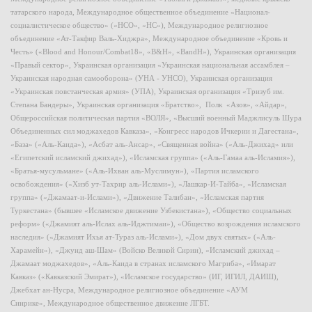
татарского народа, Международное общественное объединение «Национал-
социалистическое общество» («НСО», «НС»), Международное религиозное
объединение «Ат-Такфир Валь-Хиджра», Международное объединение «Кровь и
Честь» («Blood and Honour/Combat18», «B&H», «BandH»), Украинская организация
«Правый сектор», Украинская организация «Украинская национальная ассамблея –
Украинская народная самооборона» (УНА - УНСО), Украинская организация
«Украинская повстанческая армия» (УПА), Украинская организация «Тризуб им.
Степана Бандеры», Украинская организация «Братство», Полк «Азов», «Айдар»,
Общероссийская политическая партия «ВОЛЯ», «Высший военный Маджлисуль Шура
Объединенных сил моджахедов Кавказа», «Конгресс народов Ичкерии и Дагестана»,
«База» («Аль-Каида»), «Асбат аль-Ансар», «Священная война» («Аль-Джихад» или
«Египетский исламский джихад»), «Исламская группа» («Аль-Гамаа аль-Исламия»),
«Братья-мусульмане» («Аль-Ихван аль-Муслимун»), «Партия исламского
освобождения» («Хизб ут-Тахрир аль-Ислами»), «Лашкар-И-Тайба», «Исламская
группа» («Джамаат-и-Ислами»), «Движение Талибан», «Исламская партия
Туркестана» (бывшее «Исламское движение Узбекистана»), «Общество социальных
реформ» («Джамият аль-Ислах аль-Иджтимаи»), «Общество возрождения исламского
наследия» («Джамият Ихья ат-Тураз аль-Ислами»), «Дом двух святых» («Аль-
Харамейн»), «Джунд аш-Шам» (Войско Великой Сирии), «Исламский джихад –
Джамаат моджахедов», «Аль-Каида в странах исламского Магриба», «Имарат
Кавказ» («Кавказский Эмират»), «Исламское государство» (ИГ, ИГИЛ, ДАИШ),
Джебхат ан-Нусра, Международное религиозное объединение «АУМ
Синрике», Международное общественное движение ЛГБТ.