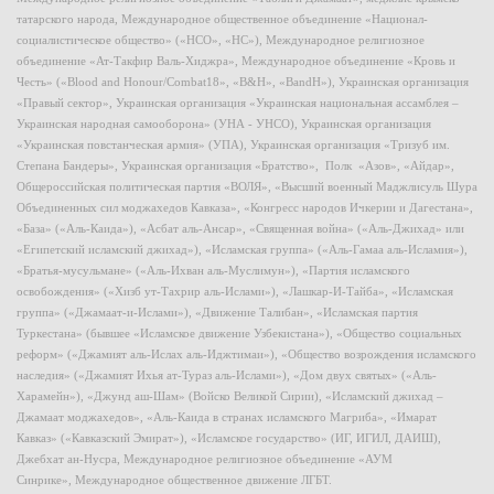
татарского народа, Международное общественное объединение «Национал-
социалистическое общество» («НСО», «НС»), Международное религиозное
объединение «Ат-Такфир Валь-Хиджра», Международное объединение «Кровь и
Честь» («Blood and Honour/Combat18», «B&H», «BandH»), Украинская организация
«Правый сектор», Украинская организация «Украинская национальная ассамблея –
Украинская народная самооборона» (УНА - УНСО), Украинская организация
«Украинская повстанческая армия» (УПА), Украинская организация «Тризуб им.
Степана Бандеры», Украинская организация «Братство», Полк «Азов», «Айдар»,
Общероссийская политическая партия «ВОЛЯ», «Высший военный Маджлисуль Шура
Объединенных сил моджахедов Кавказа», «Конгресс народов Ичкерии и Дагестана»,
«База» («Аль-Каида»), «Асбат аль-Ансар», «Священная война» («Аль-Джихад» или
«Египетский исламский джихад»), «Исламская группа» («Аль-Гамаа аль-Исламия»),
«Братья-мусульмане» («Аль-Ихван аль-Муслимун»), «Партия исламского
освобождения» («Хизб ут-Тахрир аль-Ислами»), «Лашкар-И-Тайба», «Исламская
группа» («Джамаат-и-Ислами»), «Движение Талибан», «Исламская партия
Туркестана» (бывшее «Исламское движение Узбекистана»), «Общество социальных
реформ» («Джамият аль-Ислах аль-Иджтимаи»), «Общество возрождения исламского
наследия» («Джамият Ихья ат-Тураз аль-Ислами»), «Дом двух святых» («Аль-
Харамейн»), «Джунд аш-Шам» (Войско Великой Сирии), «Исламский джихад –
Джамаат моджахедов», «Аль-Каида в странах исламского Магриба», «Имарат
Кавказ» («Кавказский Эмират»), «Исламское государство» (ИГ, ИГИЛ, ДАИШ),
Джебхат ан-Нусра, Международное религиозное объединение «АУМ
Синрике», Международное общественное движение ЛГБТ.