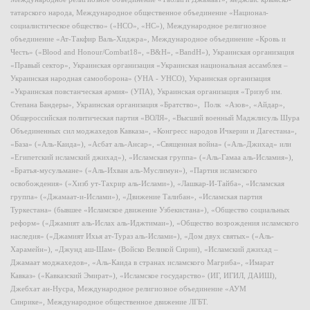
татарского народа, Международное общественное объединение «Национал-
социалистическое общество» («НСО», «НС»), Международное религиозное
объединение «Ат-Такфир Валь-Хиджра», Международное объединение «Кровь и
Честь» («Blood and Honour/Combat18», «B&H», «BandH»), Украинская организация
«Правый сектор», Украинская организация «Украинская национальная ассамблея –
Украинская народная самооборона» (УНА - УНСО), Украинская организация
«Украинская повстанческая армия» (УПА), Украинская организация «Тризуб им.
Степана Бандеры», Украинская организация «Братство», Полк «Азов», «Айдар»,
Общероссийская политическая партия «ВОЛЯ», «Высший военный Маджлисуль Шура
Объединенных сил моджахедов Кавказа», «Конгресс народов Ичкерии и Дагестана»,
«База» («Аль-Каида»), «Асбат аль-Ансар», «Священная война» («Аль-Джихад» или
«Египетский исламский джихад»), «Исламская группа» («Аль-Гамаа аль-Исламия»),
«Братья-мусульмане» («Аль-Ихван аль-Муслимун»), «Партия исламского
освобождения» («Хизб ут-Тахрир аль-Ислами»), «Лашкар-И-Тайба», «Исламская
группа» («Джамаат-и-Ислами»), «Движение Талибан», «Исламская партия
Туркестана» (бывшее «Исламское движение Узбекистана»), «Общество социальных
реформ» («Джамият аль-Ислах аль-Иджтимаи»), «Общество возрождения исламского
наследия» («Джамият Ихья ат-Тураз аль-Ислами»), «Дом двух святых» («Аль-
Харамейн»), «Джунд аш-Шам» (Войско Великой Сирии), «Исламский джихад –
Джамаат моджахедов», «Аль-Каида в странах исламского Магриба», «Имарат
Кавказ» («Кавказский Эмират»), «Исламское государство» (ИГ, ИГИЛ, ДАИШ),
Джебхат ан-Нусра, Международное религиозное объединение «АУМ
Синрике», Международное общественное движение ЛГБТ.