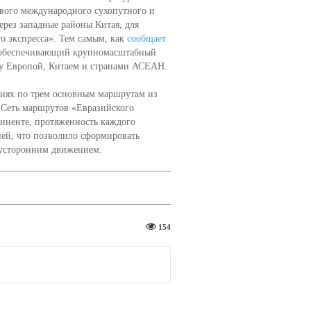
вого международного сухопутного и
ерез западные районы Китая, для
о экспресса». Тем самым, как
сообщает
, обеспечивающий крупномасштабный
у Европой, Китаем и странами АСЕАН.
ниях по трем основным маршрутам из
 Сеть маршрутов «Евразийского
тиненте, протяженность каждого
дней, что позволило сформировать
вусторонним движением.
154