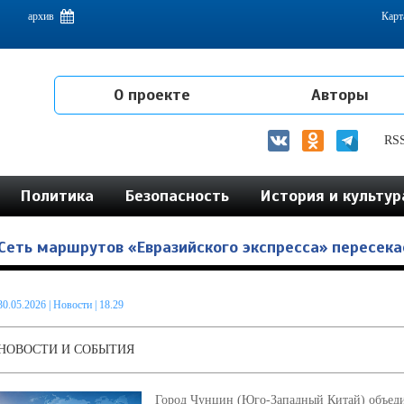
емам интеграции на постсоветском пространстве
архив
Карт
О проекте
Авторы
RS
Политика
Безопасность
История и культур
Сеть маршрутов «Евразийского экспресса» пересека
30.05.2026
|
Новости
| 18.29
НОВОСТИ И СОБЫТИЯ
Город Чунцин (Юго-Западный Китай) объеди