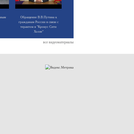
щным
Обращение В.В.Путина к
гражданам России в связи с
терактом в "Крокус Сити
Холле"
все видеоматериалы