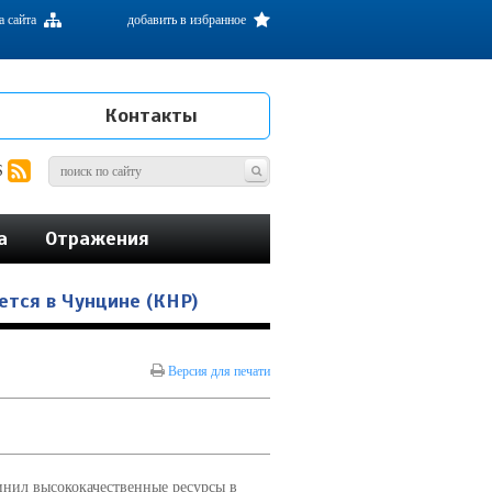
а сайта
добавить в избранное
Контакты
S
а
Отражения
ется в Чунцине (КНР)
Версия для печати
нил высококачественные ресурсы в