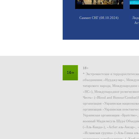
Саммит СНГ (08.10.2024)
Лид
Ас
18+
* Экстремистские и террористическ
объединение «Нурджулар», Междуна
татарского народа, Международное 
«НС»), Международное религиозное
Честь» («Blood and Honour/Combat1
организация «Украинская националь
организация «Украинская повстанчес
Украинская организация «Братство»
военный Маджлисуль Шура Объединен
(«Аль-Каида»), «Асбат аль-Ансар»,
«Исламская группа» («Аль-Гамаа ал
исламского освобождения» («Хизб у