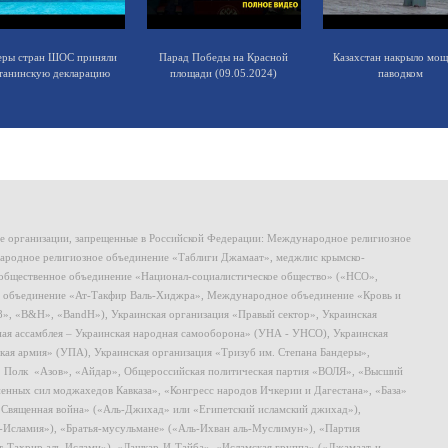
еры стран ШОС приняли
Парад Победы на Красной
Казахстан накрыло мо
танинскую декларацию
площади (09.05.2024)
паводком
ие организации, запрещенные в Российской Федерации: Международное религиозное
родное религиозное объединение «Таблиги Джамаат», меджлис крымско-
общественное объединение «Национал-социалистическое общество» («НСО»,
 объединение «Ат-Такфир Валь-Хиджра», Международное объединение «Кровь и
8», «B&H», «BandH»), Украинская организация «Правый сектор», Украинская
ная ассамблея – Украинская народная самооборона» (УНА - УНСО), Украинская
кая армия» (УПА), Украинская организация «Тризуб им. Степана Бандеры»,
, Полк «Азов», «Айдар», Общероссийская политическая партия «ВОЛЯ», «Высший
ных сил моджахедов Кавказа», «Конгресс народов Ичкерии и Дагестана», «База»
 «Священная война» («Аль-Джихад» или «Египетский исламский джихад»),
ь-Исламия»), «Братья-мусульмане» («Аль-Ихван аль-Муслимун»), «Партия
т-Тахрир аль-Ислами»), «Лашкар-И-Тайба», «Исламская группа» («Джамаат-и-