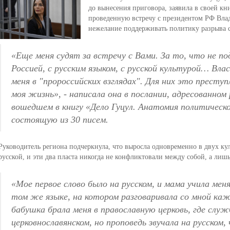
до вынесения приговора, заявила в своей книг
проведенную встречу с президентом РФ Вла
нежелание поддерживать политику разрыва 
«
Еще меня судят за встречу с Вами. За то, что не по
Россией, с русским языком, с русской культурой… Вл
меня в "пророссийских взглядах". Для них это престу
моя жизнь
», - написала она в послании, адресованном
вошедшем в книгу «Дело Гуцул. Анатомия политическо
состоящую из 30 писем.
Руководитель региона подчеркнула, что выросла одновременно в двух ку
русской, и эти два пласта никогда не конфликтовали между собой, а лишь
«
Мое первое слово было на русском, и мама учила ме
том же языке, на котором разговаривала со мной каж
бабушка брала меня в православную церковь, где служ
церковнославянском, но проповедь звучала на русском,