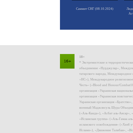
Саммит СНГ (08.10.2024)
Лид
Ас
18+
* Экстремистские и террористическ
объединение «Нурджулар», Междуна
татарского народа, Международное 
«НС»), Международное религиозное
Честь» («Blood and Honour/Combat1
организация «Украинская националь
организация «Украинская повстанчес
Украинская организация «Братство»
военный Маджлисуль Шура Объединен
(«Аль-Каида»), «Асбат аль-Ансар»,
«Исламская группа» («Аль-Гамаа ал
исламского освобождения» («Хизб у
Ислами»), «Движение Талибан», «Ис