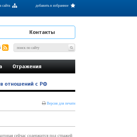
а сайта
добавить в избранное
Контакты
S
а
Отражения
ыв отношений с РФ
Версия для печати
которая сейчас содержится под стражей