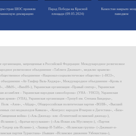
еры стран ШОС приняли
Парад Победы на Красной
Казахстан накрыло мо
танинскую декларацию
площади (09.05.2024)
паводком
ие организации, запрещенные в Российской Федерации: Международное религиозное
родное религиозное объединение «Таблиги Джамаат», меджлис крымско-
общественное объединение «Национал-социалистическое общество» («НСО»,
 объединение «Ат-Такфир Валь-Хиджра», Международное объединение «Кровь и
8», «B&H», «BandH»), Украинская организация «Правый сектор», Украинская
ная ассамблея – Украинская народная самооборона» (УНА - УНСО), Украинская
кая армия» (УПА), Украинская организация «Тризуб им. Степана Бандеры»,
, Полк «Азов», «Айдар», Общероссийская политическая партия «ВОЛЯ», «Высший
ных сил моджахедов Кавказа», «Конгресс народов Ичкерии и Дагестана», «База»
 «Священная война» («Аль-Джихад» или «Египетский исламский джихад»),
ь-Исламия»), «Братья-мусульмане» («Аль-Ихван аль-Муслимун»), «Партия
т-Тахрир аль-Ислами»), «Лашкар-И-Тайба», «Исламская группа» («Джамаат-и-
ламская партия Туркестана» (бывшее «Исламское движение Узбекистана»),