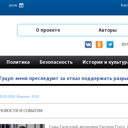
емам интеграции на постсоветском пространстве
архив
Карт
О проекте
Авторы
RS
Политика
Безопасность
История и культур
Гуцул: меня преследуют за отказ поддержать разр
28.05.2026
|
Новости
| 19.01
НОВОСТИ И СОБЫТИЯ
Глава Гагаузской автономии Евгения Гуцул, 