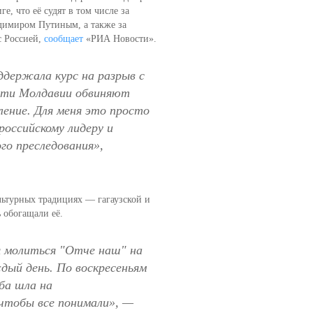
е, что её судят в том числе за
димиром Путиным, а также за
с Россией,
сообщает
«РИА Новости».
ддержала курс на разрыв с
асти Молдавии обвиняют
пление. Для меня это просто
 российскому лидеру и
го преследования»,
льтурных традициях — гагаузской и
 обогащали её.
ня молиться "Отче наш" на
дый день. По воскресеньям
ба шла на
 чтобы все понимали
», —