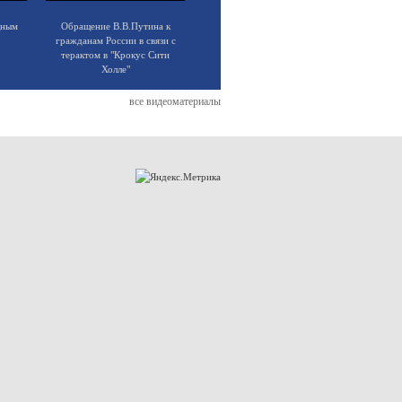
щным
Обращение В.В.Путина к
гражданам России в связи с
терактом в "Крокус Сити
Холле"
все видеоматериалы