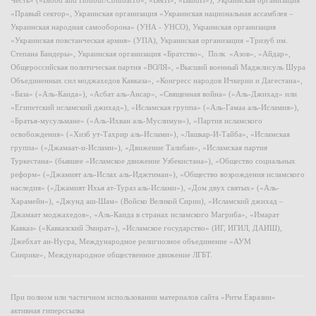
Честь» («Blood and Honour/Combat18», «B&H», «BandH»), Украинская организация
«Правый сектор», Украинская организация «Украинская национальная ассамблея –
Украинская народная самооборона» (УНА - УНСО), Украинская организация
«Украинская повстанческая армия» (УПА), Украинская организация «Тризуб им.
Степана Бандеры», Украинская организация «Братство», Полк «Азов», «Айдар»,
Общероссийская политическая партия «ВОЛЯ», «Высший военный Маджлисуль Шура
Объединенных сил моджахедов Кавказа», «Конгресс народов Ичкерии и Дагестана»,
«База» («Аль-Каида»), «Асбат аль-Ансар», «Священная война» («Аль-Джихад» или
«Египетский исламский джихад»), «Исламская группа» («Аль-Гамаа аль-Исламия»),
«Братья-мусульмане» («Аль-Ихван аль-Муслимун»), «Партия исламского
освобождения» («Хизб ут-Тахрир аль-Ислами»), «Лашкар-И-Тайба», «Исламская
группа» («Джамаат-и-Ислами»), «Движение Талибан», «Исламская партия
Туркестана» (бывшее «Исламское движение Узбекистана»), «Общество социальных
реформ» («Джамият аль-Ислах аль-Иджтимаи»), «Общество возрождения исламского
наследия» («Джамият Ихья ат-Тураз аль-Ислами»), «Дом двух святых» («Аль-
Харамейн»), «Джунд аш-Шам» (Войско Великой Сирии), «Исламский джихад –
Джамаат моджахедов», «Аль-Каида в странах исламского Магриба», «Имарат
Кавказ» («Кавказский Эмират»), «Исламское государство» (ИГ, ИГИЛ, ДАИШ),
Джебхат ан-Нусра, Международное религиозное объединение «АУМ
Синрике», Международное общественное движение ЛГБТ.
При полном или частичном использовании материалов сайта «Ритм Евразии»
активная гиперссылка