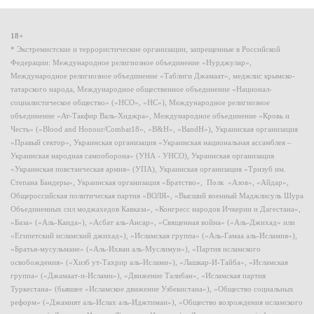
18+
* Экстремистские и террористические организации, запрещенные в Российской
Федерации: Международное религиозное объединение «Нурджулар»,
Международное религиозное объединение «Таблиги Джамаат», меджлис крымско-
татарского народа, Международное общественное объединение «Национал-
социалистическое общество» («НСО», «НС»), Международное религиозное
объединение «Ат-Такфир Валь-Хиджра», Международное объединение «Кровь и
Честь» («Blood and Honour/Combat18», «B&H», «BandH»), Украинская организация
«Правый сектор», Украинская организация «Украинская национальная ассамблея –
Украинская народная самооборона» (УНА - УНСО), Украинская организация
«Украинская повстанческая армия» (УПА), Украинская организация «Тризуб им.
Степана Бандеры», Украинская организация «Братство», Полк «Азов», «Айдар»,
Общероссийская политическая партия «ВОЛЯ», «Высший военный Маджлисуль Шура
Объединенных сил моджахедов Кавказа», «Конгресс народов Ичкерии и Дагестана»,
«База» («Аль-Каида»), «Асбат аль-Ансар», «Священная война» («Аль-Джихад» или
«Египетский исламский джихад»), «Исламская группа» («Аль-Гамаа аль-Исламия»),
«Братья-мусульмане» («Аль-Ихван аль-Муслимун»), «Партия исламского
освобождения» («Хизб ут-Тахрир аль-Ислами»), «Лашкар-И-Тайба», «Исламская
группа» («Джамаат-и-Ислами»), «Движение Талибан», «Исламская партия
Туркестана» (бывшее «Исламское движение Узбекистана»), «Общество социальных
реформ» («Джамият аль-Ислах аль-Иджтимаи»), «Общество возрождения исламского