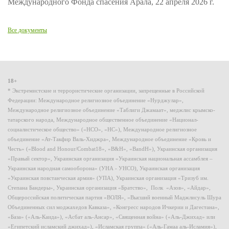
Международного Фонда спасения Арала, 22 апреля 2026 г.
Все документы
18+
* Экстремистские и террористические организации, запрещенные в Российской
Федерации: Международное религиозное объединение «Нурджулар»,
Международное религиозное объединение «Таблиги Джамаат», меджлис крымско-
татарского народа, Международное общественное объединение «Национал-
социалистическое общество» («НСО», «НС»), Международное религиозное
объединение «Ат-Такфир Валь-Хиджра», Международное объединение «Кровь и
Честь» («Blood and Honour/Combat18», «B&H», «BandH»), Украинская организация
«Правый сектор», Украинская организация «Украинская национальная ассамблея –
Украинская народная самооборона» (УНА - УНСО), Украинская организация
«Украинская повстанческая армия» (УПА), Украинская организация «Тризуб им.
Степана Бандеры», Украинская организация «Братство», Полк «Азов», «Айдар»,
Общероссийская политическая партия «ВОЛЯ», «Высший военный Маджлисуль Шура
Объединенных сил моджахедов Кавказа», «Конгресс народов Ичкерии и Дагестана»,
«База» («Аль-Каида»), «Асбат аль-Ансар», «Священная война» («Аль-Джихад» или
«Египетский исламский джихад»), «Исламская группа» («Аль-Гамаа аль-Исламия»),