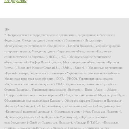
Все документы
18+
* Экстремистские и террористические организации, запрещенные в Российской
Федерации: Международное религиозное объединение «Нурджулар»,
Международное религиозное объединение «Таблиги Джамаат», меджлис крымско-
татарского народа, Международное общественное объединение «Национал-
социалистическое общество» («НСО», «НС»), Международное религиозное
объединение «Ат-Такфир Валь-Хиджра», Международное объединение «Кровь и
Честь» («Blood and Honour/Combat18», «B&H», «BandH»), Украинская организация
«Правый сектор», Украинская организация «Украинская национальная ассамблея –
Украинская народная самооборона» (УНА - УНСО), Украинская организация
«Украинская повстанческая армия» (УПА), Украинская организация «Тризуб им.
Степана Бандеры», Украинская организация «Братство», Полк «Азов», «Айдар»,
Общероссийская политическая партия «ВОЛЯ», «Высший военный Маджлисуль Шура
Объединенных сил моджахедов Кавказа», «Конгресс народов Ичкерии и Дагестана»,
«База» («Аль-Каида»), «Асбат аль-Ансар», «Священная война» («Аль-Джихад» или
«Египетский исламский джихад»), «Исламская группа» («Аль-Гамаа аль-Исламия»),
«Братья-мусульмане» («Аль-Ихван аль-Муслимун»), «Партия исламского
освобождения» («Хизб ут-Тахрир аль-Ислами»), «Лашкар-И-Тайба», «Исламская
группа» («Джамаат-и-Ислами»), «Движение Талибан», «Исламская партия