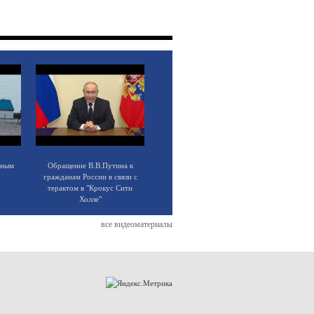
щным
Обращение В.В.Путина к
гражданам России в связи с
терактом в "Крокус Сити
Холле"
все видеоматериалы