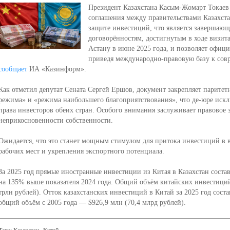
Президент Казахстана Касым-Жомарт Токаев
соглашения между правительствами Казахст
защите инвестиций, что является завершаю
договорённостям, достигнутым в ходе визит
Астану в июне 2025 года, и позволяет офици
приведя международно-правовую базу к сов
сообщает
ИА «Казинформ».
Как отметил депутат Сената Сергей Ершов, документ закрепляет парите
режима» и «режима наибольшего благоприятствования», что де-юре иск
права инвесторов обеих стран. Особого внимания заслуживает правовое 
неприкосновенности собственности.
Ожидается, что это станет мощным стимулом для притока инвестиций в 
рабочих мест и укрепления экспортного потенциала.
За 2025 год прямые иностранные инвестиции из Китая в Казахстан состав
на 135% выше показателя 2024 года. Общий объём китайских инвестиций 
трлн рублей). Отток казахстанских инвестиций в Китай за 2025 год соста
общий объём с 2005 года — $926,9 млн (70,4 млрд рублей).