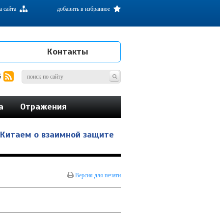
а сайта
добавить в избранное
Контакты
S
а
Отражения
 Китаем о взаимной защите
Версия для печати