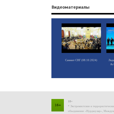
Видеоматериалы
Саммит СНГ (08.10.2024)
Лид
Ас
18+
* Экстремистские и террористическ
объединение «Нурджулар», Междуна