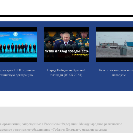
еры стран ШОС приняли
Парад Победы на Красной
Казахстан накрыло мо
танинскую декларацию
площади (09.05.2024)
паводком
ие организации, запрещенные в Российской Федерации: Международное религиозное
родное религиозное объединение «Таблиги Джамаат», меджлис крымско-