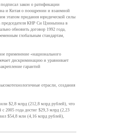
 подписал закон о ратификации
ана и Китая о поощрении и взаимной
щим этапом придания юридической силы
а председателя КНР Си Цзиньпина в
ально обновить договор 1992 года,
ременным глобальным стандартам,
тное применение «национального
лючает дискриминацию и уравнивает
закрепление гарантий
высокотехнологичные отрасли, создания
или $2,8 млрд (212,8 млрд рублей), что
с 2005 года достиг $29,3 млрд (2,23
вил $54,8 млн (4,16 млрд рублей),