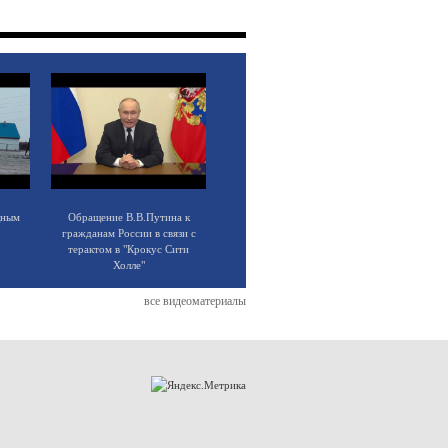
щным
Обращение В.В.Путина к
гражданам России в связи с
терактом в "Крокус Сити
Холле"
все видеоматериалы