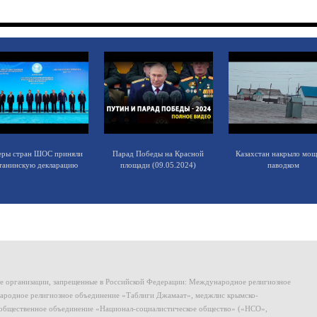
еры стран ШОС приняли
Парад Победы на Красной
Казахстан накрыло мо
танинскую декларацию
площади (09.05.2024)
паводком
ие организации, запрещенные в Российской Федерации: Международное религиозное
родное религиозное объединение «Таблиги Джамаат», меджлис крымско-
общественное объединение «Национал-социалистическое общество» («НСО»,