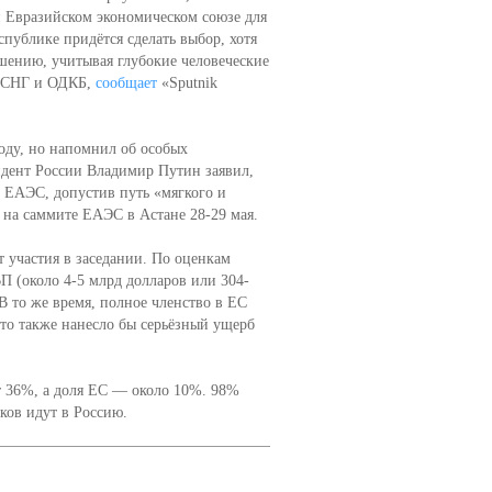
 Евразийском экономическом союзе для
публике придётся сделать выбор, хотя
шению, учитывая глубокие человеческие
з СНГ и ОДКБ,
сообщает
«Sputnik
оду, но напомнил об особых
идент России Владимир Путин заявил,
 ЕАЭС, допустив путь «мягкого и
 на саммите ЕАЭС в Астане 28-29 мая.
 участия в заседании. По оценкам
 (около 4-5 млрд долларов или 304-
В то же время, полное членство в ЕС
то также нанесло бы серьёзный ущерб
т 36%, а доля ЕС — около 10%. 98%
ков идут в Россию.