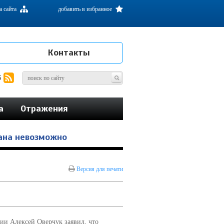
а сайта
добавить в избранное
Контакты
S
а
Отражения
вана невозможно
Версия для печати
сии Алексей Оверчук заявил, что