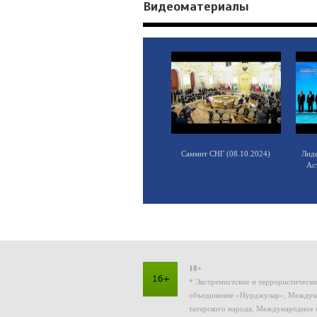
Видеоматериалы
Саммит СНГ (08.10.2024)
Лид
Ас
18+
* Экстремистские и террористическ
объединение «Нурджулар», Междуна
татарского народа, Международное 