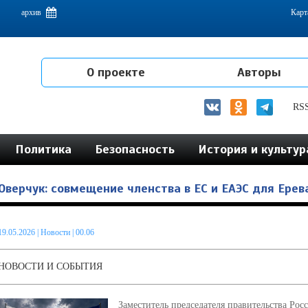
емам интеграции на постсоветском пространстве
архив
Карт
О проекте
Авторы
RS
Политика
Безопасность
История и культур
Оверчук: совмещение членства в ЕС и ЕАЭС для Ере
19.05.2026
|
Новости
| 00.06
НОВОСТИ И СОБЫТИЯ
Заместитель председателя правительства Рос