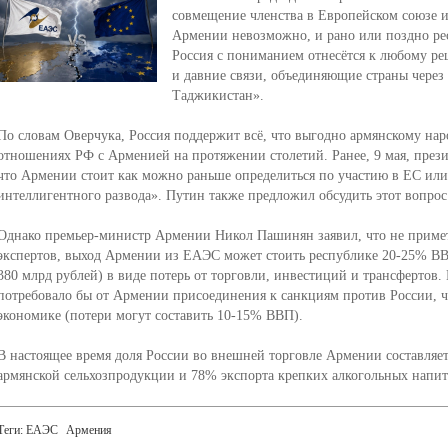
совмещение членства в Европейском союзе и
Армении невозможно, и рано или поздно рес
Россия с пониманием отнесётся к любому ре
и давние связи, объединяющие страны чере
Таджикистан».
По словам Оверчука, Россия поддержит всё, что выгодно армянскому нар
отношениях РФ с Арменией на протяжении столетий. Ранее, 9 мая, през
что Армении стоит как можно раньше определиться по участию в ЕС или
интеллигентного развода». Путин также предложил обсудить этот вопрос
Однако премьер-министр Армении Никол Пашинян заявил, что не примет
экспертов, выход Армении из ЕАЭС может стоить республике 20-25% ВВП
380 млрд рублей) в виде потерь от торговли, инвестиций и трансфертов. 
потребовало бы от Армении присоединения к санкциям против России, ч
экономике (потери могут составить 10-15% ВВП).
В настоящее время доля России во внешней торговле Армении составляе
армянской сельхозпродукции и 78% экспорта крепких алкогольных напит
Теги:
ЕАЭС
Армения