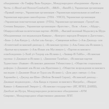
объединение «Ат-Такфир Валь-Хиджра», Международное объединение «Кровь и
Честь» («Blood and Honour/Combat18», «B&H», «BandH»), Украинская организация
«Правый сектор», Украинская организация «Украинская национальная ассамблея –
Украинская народная самооборона» (УНА - УНСО), Украинская организация
«Украинская повстанческая армия» (УПА), Украинская организация «Тризуб им.
Степана Бандеры», Украинская организация «Братство», Полк «Азов», «Айдар»,
Общероссийская политическая партия «ВОЛЯ», «Высший военный Маджлисуль Шура
Объединенных сил моджахедов Кавказа», «Конгресс народов Ичкерии и Дагестана»,
«База» («Аль-Каида»), «Асбат аль-Ансар», «Священная война» («Аль-Джихад» или
«Египетский исламский джихад»), «Исламская группа» («Аль-Гамаа аль-Исламия»),
«Братья-мусульмане» («Аль-Ихван аль-Муслимун»), «Партия исламского
освобождения» («Хизб ут-Тахрир аль-Ислами»), «Лашкар-И-Тайба», «Исламская
группа» («Джамаат-и-Ислами»), «Движение Талибан», «Исламская партия
Туркестана» (бывшее «Исламское движение Узбекистана»), «Общество социальных
реформ» («Джамият аль-Ислах аль-Иджтимаи»), «Общество возрождения исламского
наследия» («Джамият Ихья ат-Тураз аль-Ислами»), «Дом двух святых» («Аль-
Харамейн»), «Джунд аш-Шам» (Войско Великой Сирии), «Исламский джихад –
Джамаат моджахедов», «Аль-Каида в странах исламского Магриба», «Имарат
Кавказ» («Кавказский Эмират»), «Исламское государство» (ИГ, ИГИЛ, ДАИШ),
Джебхат ан-Нусра, Международное религиозное объединение «АУМ
Синрике», Международное общественное движение ЛГБТ.