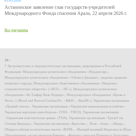
03.05.2026
Астанинское заявление глав государств-учредителей
Международного Фонда спасения Арала, 22 апреля 2026 г.
Все документы
18+
* Экстремистские и террористические организации, запрещенные в Российской
Федерации: Международное религиозное объединение «Нурджулар»,
Международное религиозное объединение «Таблиги Джамаат», меджлис крымско-
татарского народа, Международное общественное объединение «Национал-
социалистическое общество» («НСО», «НС»), Международное религиозное
объединение «Ат-Такфир Валь-Хиджра», Международное объединение «Кровь и
Честь» («Blood and Honour/Combat18», «B&H», «BandH»), Украинская организация
«Правый сектор», Украинская организация «Украинская национальная ассамблея –
Украинская народная самооборона» (УНА - УНСО), Украинская организация
«Украинская повстанческая армия» (УПА), Украинская организация «Тризуб им.
Степана Бандеры», Украинская организация «Братство», Полк «Азов», «Айдар»,
Общероссийская политическая партия «ВОЛЯ», «Высший военный Маджлисуль Шура
Объединенных сил моджахедов Кавказа», «Конгресс народов Ичкерии и Дагестана»,