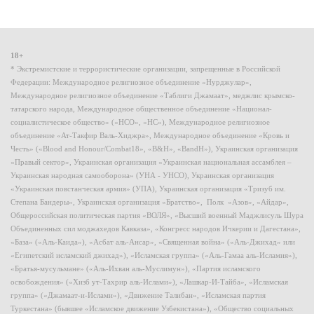
18+
* Экстремистские и террористические организации, запрещенные в Российской
Федерации: Международное религиозное объединение «Нурджулар»,
Международное религиозное объединение «Таблиги Джамаат», меджлис крымско-
татарского народа, Международное общественное объединение «Национал-
социалистическое общество» («НСО», «НС»), Международное религиозное
объединение «Ат-Такфир Валь-Хиджра», Международное объединение «Кровь и
Честь» («Blood and Honour/Combat18», «B&H», «BandH»), Украинская организация
«Правый сектор», Украинская организация «Украинская национальная ассамблея –
Украинская народная самооборона» (УНА - УНСО), Украинская организация
«Украинская повстанческая армия» (УПА), Украинская организация «Тризуб им.
Степана Бандеры», Украинская организация «Братство», Полк «Азов», «Айдар»,
Общероссийская политическая партия «ВОЛЯ», «Высший военный Маджлисуль Шура
Объединенных сил моджахедов Кавказа», «Конгресс народов Ичкерии и Дагестана»,
«База» («Аль-Каида»), «Асбат аль-Ансар», «Священная война» («Аль-Джихад» или
«Египетский исламский джихад»), «Исламская группа» («Аль-Гамаа аль-Исламия»),
«Братья-мусульмане» («Аль-Ихван аль-Муслимун»), «Партия исламского
освобождения» («Хизб ут-Тахрир аль-Ислами»), «Лашкар-И-Тайба», «Исламская
группа» («Джамаат-и-Ислами»), «Движение Талибан», «Исламская партия
Туркестана» (бывшее «Исламское движение Узбекистана»), «Общество социальных