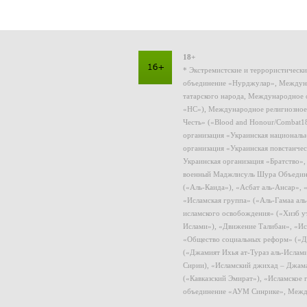
18+
* Экстремистские и террористическ
объединение «Нурджулар», Междуна
татарского народа, Международное 
«НС»), Международное религиозное
Честь» («Blood and Honour/Combat1
организация «Украинская националь
организация «Украинская повстанчес
Украинская организация «Братство»
военный Маджлисуль Шура Объединен
(«Аль-Каида»), «Асбат аль-Ансар»,
«Исламская группа» («Аль-Гамаа ал
исламского освобождения» («Хизб у
Ислами»), «Движение Талибан», «Ис
«Общество социальных реформ» («Дж
(«Джамият Ихья ат-Тураз аль-Ислам
Сирии), «Исламский джихад – Джама
(«Кавказский Эмират»), «Исламское
объединение «АУМ Синрике», Межд