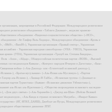
ие организации, запрещенные в Российской Федерации: Международное религиозное
родное религиозное объединение «Таблиги Джамаат», меджлис крымско-
общественное объединение «Национал-социалистическое общество» («НСО»,
 объединение «Ат-Такфир Валь-Хиджра», Международное объединение «Кровь и
8», «B&H», «BandH»), Украинская организация «Правый сектор», Украинская
ная ассамблея – Украинская народная самооборона» (УНА - УНСО), Украинская
кая армия» (УПА), Украинская организация «Тризуб им. Степана Бандеры»,
, Полк «Азов», «Айдар», Общероссийская политическая партия «ВОЛЯ», «Высший
ных сил моджахедов Кавказа», «Конгресс народов Ичкерии и Дагестана», «База»
 «Священная война» («Аль-Джихад» или «Египетский исламский джихад»),
ь-Исламия»), «Братья-мусульмане» («Аль-Ихван аль-Муслимун»), «Партия
т-Тахрир аль-Ислами»), «Лашкар-И-Тайба», «Исламская группа» («Джамаат-и-
ламская партия Туркестана» (бывшее «Исламское движение Узбекистана»),
амият аль-Ислах аль-Иджтимаи»), «Общество возрождения исламского наследия»
и»), «Дом двух святых» («Аль-Харамейн»), «Джунд аш-Шам» (Войско Великой
ат моджахедов», «Аль-Каида в странах исламского Магриба», «Имарат Кавказ»
 государство» (ИГ, ИГИЛ, ДАИШ), Джебхат ан-Нусра, Международное религиозное
ународное общественное движение ЛГБТ.