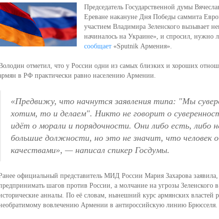
Председатель Государственной думы Вячесла
Ереване накануне Дня Победы саммита Европ
участием Владимира Зеленского вызывает нев
начиналось на Украине», и спросил, нужно
сообщает
«Sputnik Армения».
Володин отметил, что у России одни из самых близких и хороших отнош
армян в РФ практически равно населению Армении.
«Предвижу, что начнутся заявления типа: "Мы сувер
хотим, то и делаем". Никто не говорит о сувереннос
идёт о морали и порядочности. Они либо есть, либо
большие должности, но это не значит, что человек 
качествами»
, — написал спикер Госдумы.
Ранее официальный представитель МИД России Мария Захарова заявила,
предпринимать шагов против России, а молчание на угрозы Зеленского в
исторические анналы. По её словам, нынешний курс армянских властей р
необратимому вовлечению Армении в антироссийскую линию Брюсселя.