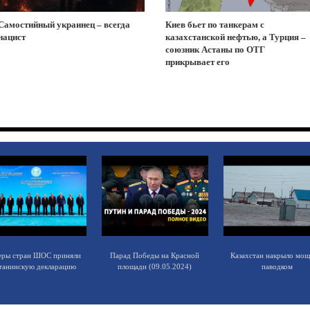
Самостийный украинец – всегда
Киев бьет по танкерам с
нацист
казахстанской нефтью, а Турция –
союзник Астаны по ОТГ
прикрывает его
еры стран ШОС приняли
Парад Победы на Красной
Казахстан накрыло мо
танинскую декларацию
площади (09.05.2024)
паводком