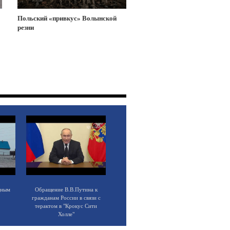
Польский «привкус» Волынской
резни
щным
Обращение В.В.Путина к
гражданам России в связи с
терактом в "Крокус Сити
Холле"