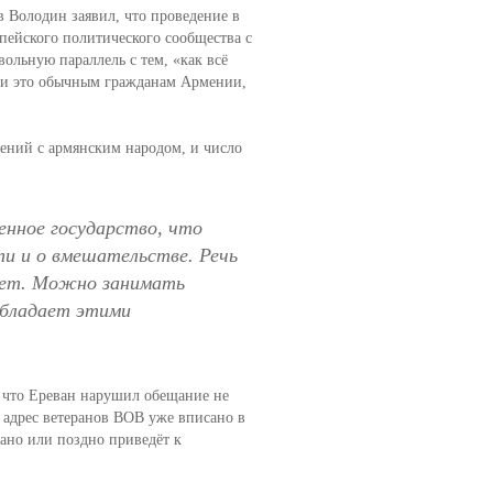
в Володин заявил, что проведение в
ейского политического сообщества с
ольную параллель с тем, «как всё
 ли это обычным гражданам Армении,
ений с армянским народом, и число
енное государство, что
ти и о вмешательстве. Речь
 нет. Можно занимать
обладает этими
 что Ереван нарушил обещание не
 адрес ветеранов ВОВ уже вписано в
ано или поздно приведёт к