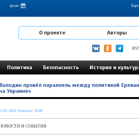
емам интеграции на постсоветском пространстве
архив
Карт
О проекте
Авторы
RS
Политика
Безопасность
История и культур
Володин провёл параллель между политикой Еревана
на Украине»
13.05.2026
|
Новости
| 18.00
НОВОСТИ И СОБЫТИЯ