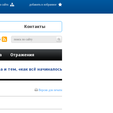
а сайта
добавить в избранное
Контакты
S
а
Отражения
 и тем, «как всё начиналось
Версия для печати