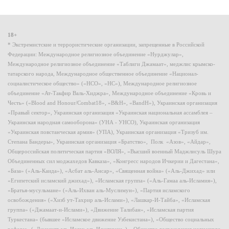
18+
* Экстремистские и террористические организации, запрещенные в Российской
Федерации: Международное религиозное объединение «Нурджулар»,
Международное религиозное объединение «Таблиги Джамаат», меджлис крымско-
татарского народа, Международное общественное объединение «Национал-
социалистическое общество» («НСО», «НС»), Международное религиозное
объединение «Ат-Такфир Валь-Хиджра», Международное объединение «Кровь и
Честь» («Blood and Honour/Combat18», «B&H», «BandH»), Украинская организация
«Правый сектор», Украинская организация «Украинская национальная ассамблея –
Украинская народная самооборона» (УНА - УНСО), Украинская организация
«Украинская повстанческая армия» (УПА), Украинская организация «Тризуб им.
Степана Бандеры», Украинская организация «Братство», Полк «Азов», «Айдар»,
Общероссийская политическая партия «ВОЛЯ», «Высший военный Маджлисуль Шура
Объединенных сил моджахедов Кавказа», «Конгресс народов Ичкерии и Дагестана»,
«База» («Аль-Каида»), «Асбат аль-Ансар», «Священная война» («Аль-Джихад» или
«Египетский исламский джихад»), «Исламская группа» («Аль-Гамаа аль-Исламия»),
«Братья-мусульмане» («Аль-Ихван аль-Муслимун»), «Партия исламского
освобождения» («Хизб ут-Тахрир аль-Ислами»), «Лашкар-И-Тайба», «Исламская
группа» («Джамаат-и-Ислами»), «Движение Талибан», «Исламская партия
Туркестана» (бывшее «Исламское движение Узбекистана»), «Общество социальных